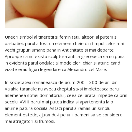
Uneori simbol al tineretii si feminitatii, alteori al puterii si
barbatiei, parul a fost un element cheie din timpul celor mai
vechi grupuri umane pana in Antichitate si mai departe.
Aproape ca nu exista sculptura antica greceasca sa nu puna
in evidenta parul ondulat al modelelor, chiar si atunci cand
vizate erau figuri legendare ca Alexandru cel Mare.
In societatea romaneasca de acum 200 – 300 de ani din
Valahia tarancile nu aveau dreptul sa-si impleteasca parul
asemenea sotiei domnitorului, ceea ce arata limpede ca prin
secolul XVIII parul mai putea indica si apartenenta la o
anume patura sociala. Astazi parul a ramas un simplu
element estetic, ajutandu-i pe unii oameni sa se considere
mai atragatori si frumosi.