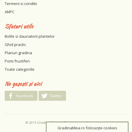
Termeni si conditii
ANPC
Sfaturi utile
Bolile si daunatorii plantelor
Ghid practic
Planuri gradina
Pomi fructiferi
Toate categoriile
Ne gasesti si aici
Facebook
Twitter
© 2015 GradinaMea.ro / Toate drepturile rezervate
GradinaMea.ro folosește cookies