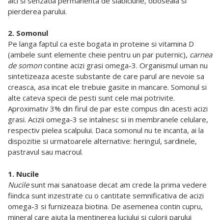
aici si senzatia permanenta de slabiciune, oboseala si
pierderea parului.
2. Somonul
Pe langa faptul ca este bogata in proteine si vitamina D
(ambele sunt elemente cheie pentru un par puternic),
carnea
de somon
contine acizi grasi omega-3. Organismul uman nu
sintetizeaza aceste substante de care parul are nevoie sa
creasca, asa incat ele trebuie gasite in mancare. Somonul si
alte cateva specii de pesti sunt cele mai potrivite.
Aproximativ 3% din firul de par este compus din acesti acizi
grasi. Acizii omega-3 se intalnesc si in membranele celulare,
respectiv pielea scalpului. Daca somonul nu te incanta, ai la
dispozitie si urmatoarele alternative: heringul, sardinele,
pastravul sau macroul.
1. Nucile
Nucile
sunt mai sanatoase decat am crede la prima vedere
fiindca sunt inzestrate cu o cantitate semnificativa de acizi
omega-3 si furnizeaza biotina. De asemenea contin cupru,
mineral care ajuta la mentinerea luciului si culorii parului