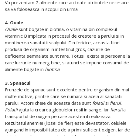
Va prezentam 7 alimente care au toate atributele necesare
sa va foloseasca in scopul din urma:
4. Ouale
Ouale
sunt bogate in biotina, o vitamina din complexul
vitaminic B implicata in procesul de crestere a parului si in
mentinerea sanatatii scalpului. Din fericire, aceasta fiind
produsa de organism in intestinul gros, cazurile de
deficienta semnalate sunt rare. Totusi, exista si persoane la
care lucrurile nu merg bine, si atunci se impune consumul de
alimente bogate in
biotina
.
3. Spanacul
Frunzele de spanac sunt excelente pentru organism din mai
multe motive, printre care se numara si acela al sanatatii
parului. Actorii cheie de aceasta data sunt
folatii
si
fierul
.
Folatii
ajuta la crearea globulelor rosii in sange, iar
fierul
la
transportul de oxigen pe care acestea il realizeaza.
Rezultatul anemiei (lipsei de fier) este devastator, celulele
ajungand in imposibilitatea de a primi suficient oxigen, iar de