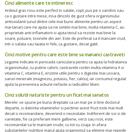
Cinci alimente care te intineresc
Ardeiul gras rosu este perfect in salate, copt, pus pe o sandvis sau
ca o gustare intre mese, insa dincolo de gust ofera organismului
antioxidanti (unul dintre cele mai bune alimente pentru un aspect
mai tanar) care ne ajuta sa ne simtim mai bine, multa vitamina C, au
proprietati anti-inflamatorii si ajuta tenul sa reziste mai bine la
soare, poluare, toxinele din aer. Este de preferat sa il mancam crud,
intr-o salata sau taiata in felii, ca gustare, decat gatit.
Cinci motive pentru care este bine sa mananci castraveti
Legume indicate in perioada caniculara pentru ca ajuta la hidratarea
organismului, cu putine calorii, castravetii contin multa vitamina A si
vitamina C, vitamina E, enzime utile pentru o digestie mai usoara,
saruri minerale (magneziu, potasiu, fier, calciu), iar consumul regulat
ajuta la prevenirea actiunii nefaste a radicalilor liberi.
Cinci solutii naturiste pentru un ficat mai sanatos
Merele: se spune pe buna dreptate ca un mar pe zi tine doctorul
departe, si datorita vitaminelor si pectinei acest fruct este mai mult
decat o recomandare, devenind o necesitate. Indiferent de soi si de
varietate, fie ca preferam mere galbene, verzi sau rosii, este
recomandat sa le mancam crude, cu tot cu coaja. In afara
substantelor nutritive marul ajuta organismul sa elimine mai repede