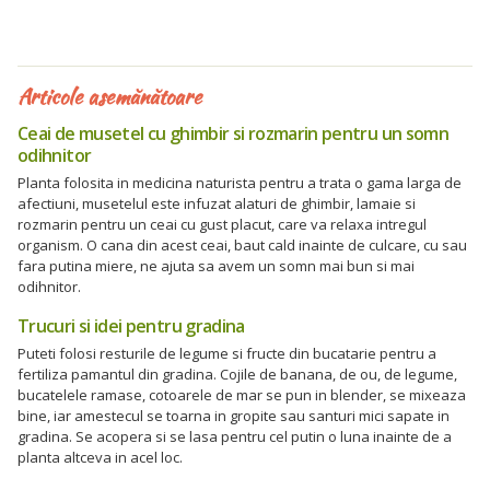
Articole asemănătoare
Ceai de musetel cu ghimbir si rozmarin pentru un somn
odihnitor
Planta folosita in medicina naturista pentru a trata o gama larga de
afectiuni, musetelul este infuzat alaturi de ghimbir, lamaie si
rozmarin pentru un ceai cu gust placut, care va relaxa intregul
organism. O cana din acest ceai, baut cald inainte de culcare, cu sau
fara putina miere, ne ajuta sa avem un somn mai bun si mai
odihnitor.
Trucuri si idei pentru gradina
Puteti folosi resturile de legume si fructe din bucatarie pentru a
fertiliza pamantul din gradina. Cojile de banana, de ou, de legume,
bucatelele ramase, cotoarele de mar se pun in blender, se mixeaza
bine, iar amestecul se toarna in gropite sau santuri mici sapate in
gradina. Se acopera si se lasa pentru cel putin o luna inainte de a
planta altceva in acel loc.