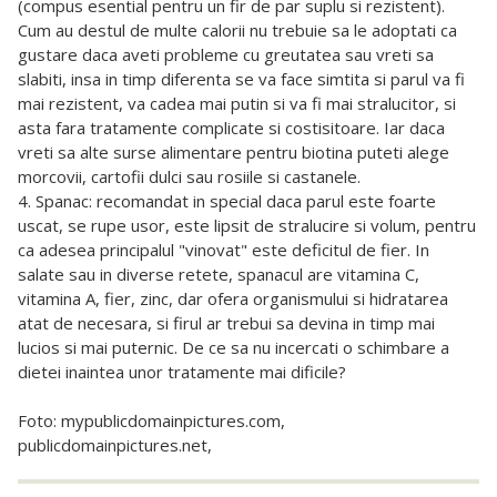
(compus esential pentru un fir de par suplu si rezistent).
Cum au destul de multe calorii nu trebuie sa le adoptati ca
gustare daca aveti probleme cu greutatea sau vreti sa
slabiti, insa in timp diferenta se va face simtita si parul va fi
mai rezistent, va cadea mai putin si va fi mai stralucitor, si
asta fara tratamente complicate si costisitoare. Iar daca
vreti sa alte surse alimentare pentru biotina puteti alege
morcovii, cartofii dulci sau rosiile si castanele.
4. Spanac: recomandat in special daca parul este foarte
uscat, se rupe usor, este lipsit de stralucire si volum, pentru
ca adesea principalul "vinovat" este deficitul de fier. In
salate sau in diverse retete, spanacul are vitamina C,
vitamina A, fier, zinc, dar ofera organismului si hidratarea
atat de necesara, si firul ar trebui sa devina in timp mai
lucios si mai puternic. De ce sa nu incercati o schimbare a
dietei inaintea unor tratamente mai dificile?
Foto: mypublicdomainpictures.com,
publicdomainpictures.net,