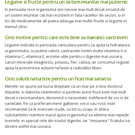
Legume si fructe pentru un sistem imunitar mai puternic
In perioada rece organismul are nevoie mai mult decat oricand de
un sistem imunitar cat mai rezistent in fata racelilor de sezon, si in
loc de medicamente ati putea adauga mai multe fructe si legume in
meniul zilnic.
Cinci motive pentru care este bine sa mananci castraveti
Legume indicate in perioada caniculara pentru ca ajuta la hidratarea
organismului, cu putine calorii, castravetii contin multa vitamina A si
vitamina C, vitamina E, enzime utile pentru o digestie mai usoara,
saruri minerale (magneziu, potasiu, fier, calciu), iar consumul regulat
ajuta la prevenirea actiunii nefaste a radicalilor liberi.
Cinci solutii naturiste pentru un ficat mai sanatos
Merele: se spune pe buna dreptate ca un mar pe zi tine doctorul
departe, si datorita vitaminelor si pectinei acest fruct este mai mult
decat o recomandare, devenind o necesitate. Indiferent de soi si de
varietate, fie ca preferam mere galbene, verzi sau rosii, este
recomandat sa le mancam crude, cu tot cu coaja. In afara
substantelor nutritive marul ajuta organismul sa elimine mai repede
toxinele, in special cele din tractul digestiv, iar "misiunea" ficatului va
deveni astfel mai usoara.