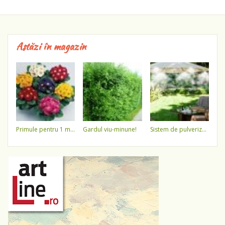
Astăzi în magazin
primule pentru 1 martie 3,5 lei / ghiveci !!!!
gardul viu-minune!
sistem de pulverizare a apei