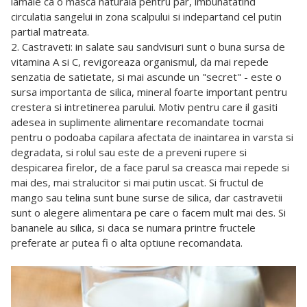
lamaie ca o masca naturala pentru par, imbunatatind
circulatia sangelui in zona scalpului si indepartand cel putin
partial matreata.
2. Castraveti: in salate sau sandvisuri sunt o buna sursa de
vitamina A si C, revigoreaza organismul, da mai repede
senzatia de satietate, si mai ascunde un "secret" - este o
sursa importanta de silica, mineral foarte important pentru
crestera si intretinerea parului. Motiv pentru care il gasiti
adesea in suplimente alimentare recomandate tocmai
pentru o podoaba capilara afectata de inaintarea in varsta si
degradata, si rolul sau este de a preveni rupere si
despicarea firelor, de a face parul sa creasca mai repede si
mai des, mai stralucitor si mai putin uscat. Si fructul de
mango sau telina sunt bune surse de silica, dar castravetii
sunt o alegere alimentara pe care o facem mult mai des. Si
bananele au silica, si daca se numara printre fructele
preferate ar putea fi o alta optiune recomandata.