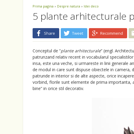
Prima pagina
»
Despre natura
»
Idei deco
5 plante arhitecturale p
Share
Tweet
Recommend
Conceptul de “
plante arhitecturale
” (engl. Architec
patrunzand relativ recent in vocabularul specialistil
insa, este una veche, si urmareste in linii generale arm
de modul in care sunt dispuse obiectele in camera, de
patrunde in interior si de alte aspecte, orice incaper
vorbind, florile sunt elemente de prima importanta, 
bine” in orice stil decorativ.