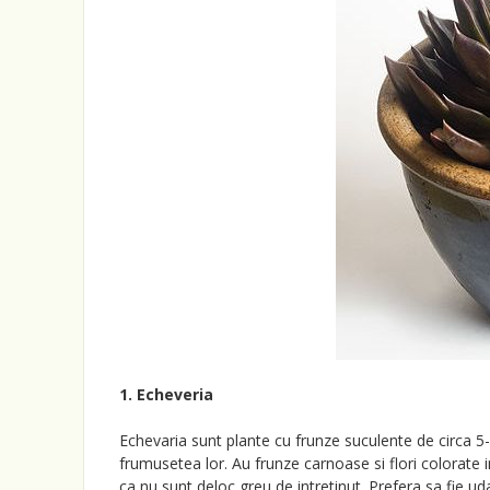
1. Echeveria
Echevaria sunt plante cu frunze suculente de circa 5
frumusetea lor. Au frunze carnoase si flori colorate i
ca nu sunt deloc greu de intretinut. Prefera sa fie ud