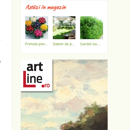
Astăzi în magazin
primule pentru 1 martie 3,5 lei / ghiveci !!!!
sistem de pulverizare a apei
gardul viu-minune!
e