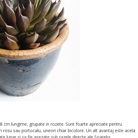
-8 cm lungime, grupate in rozete. Sunt foarte apreciate pentru
n rosu sau portocalu, uneori chiar bicolore. Un alt avantaj este acela
ate lunar si sa fie asezate sub razele directe ale Soarelui.