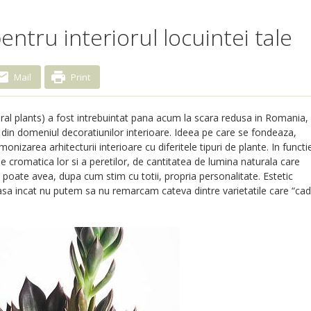
entru interiorul locuintei tale
Mail
Print
tural plants) a fost intrebuintat pana acum la scara redusa in Romania,
or din domeniul decoratiunilor interioare. Ideea pe care se fondeaza,
onizarea arhitecturii interioare cu diferitele tipuri de plante. In functi
 cromatica lor si a peretilor, de cantitatea de lumina naturala care
e poate avea, dupa cum stim cu totii, propria personalitate. Estetic
asa incat nu putem sa nu remarcam cateva dintre varietatile care “cad