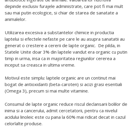
depinde exclusiv furajele administrate, care pot fi mai mult
sau mai putin ecologice, si chiar de starea de sanatate a
animalelor.
Utilizarea excesiva a substantelor chimice in productia
laptelui si efectele nefaste pe care le au asupra sanatatii au
generat o crestere a cererii de lapte organic. De pilda, in
Statele Unite doar 3% din laptele vandut era organic cu putin
timp in urma, insa ca in majoritatea regiunilor cererea a
inceput sa creasca in ultima vreme.
Motivul este simplu: laptele organic are un continut mai
bogat de antioxidanti (beta-caroten) si acizi grasi esentiali
(Omega 3), precum si mai multe vitamine.
Consumul de lapte organic reduce riscul declansarii bolilor de
inima si a cancerului, admit cercetatorii, pentru ca nivelul
acidului linoleic este cu pana la 60% mai ridicat decat in cazul
celorlalte produse.