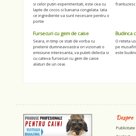
si celor putin experimentati, este cea cu
frantuzesc 
lapte de cocos si banana congelata. Iata
ce ingrediente va sunt necesare pentru o
portie
Fursecuri cu gem de caise
Budinca c
Seara, in timp ce stati de vorba cu
O reteta us
prietenii dumneavoastra ori vizionati o
pe musafir
emisiune interesanta, va puteti delecta si
este budin
cu cateva fursecuri cu gem de caise
alaturi de un ceai.
Despre
Publicitate