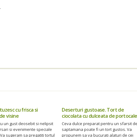
.
tuzesc cu frisca si
Deserturi gustoase. Tort de
de visine
ciocolata cu dulceata de portocal
u un gust deosebit si nelipsit
Ceva dulce preparat pentru un sfarsit d
rsari si evenimente speciale
saptamana poate fi un tort gustos. Va
. Va sugeram sa pregatiti tortul
propunem sa va bucurati alaturi de cei