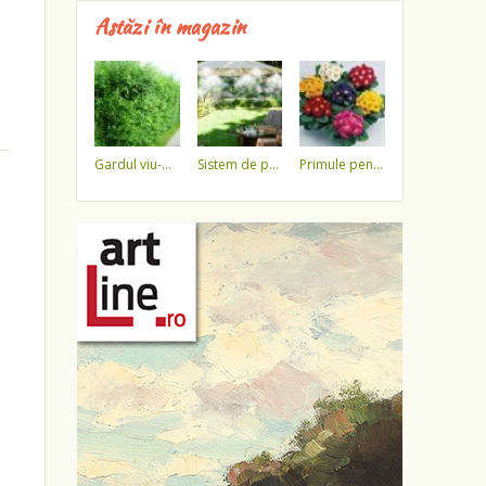
Astăzi în magazin
gardul viu-minune!
sistem de pulverizare a apei
primule pentru 1 martie 3,5 lei / ghiveci !!!!