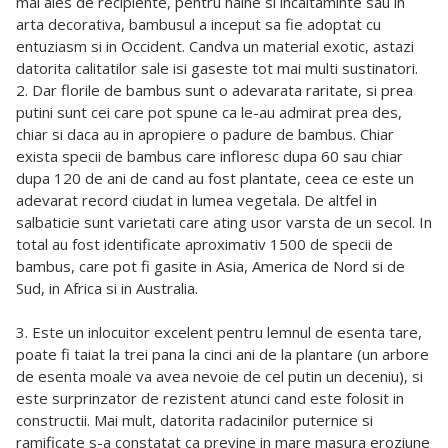
mai ales de recipiente, pentru haine si incaltaminte sau in
arta decorativa, bambusul a inceput sa fie adoptat cu
entuziasm si in Occident. Candva un material exotic, astazi
datorita calitatilor sale isi gaseste tot mai multi sustinatori.
2. Dar florile de bambus sunt o adevarata raritate, si prea
putini sunt cei care pot spune ca le-au admirat prea des,
chiar si daca au in apropiere o padure de bambus. Chiar
exista specii de bambus care infloresc dupa 60 sau chiar
dupa 120 de ani de cand au fost plantate, ceea ce este un
adevarat record ciudat in lumea vegetala. De altfel in
salbaticie sunt varietati care ating usor varsta de un secol. In
total au fost identificate aproximativ 1500 de specii de
bambus, care pot fi gasite in Asia, America de Nord si de
Sud, in Africa si in Australia.
3. Este un inlocuitor excelent pentru lemnul de esenta tare,
poate fi taiat la trei pana la cinci ani de la plantare (un arbore
de esenta moale va avea nevoie de cel putin un deceniu), si
este surprinzator de rezistent atunci cand este folosit in
constructii. Mai mult, datorita radacinilor puternice si
ramificate s-a constatat ca previne in mare masura eroziune