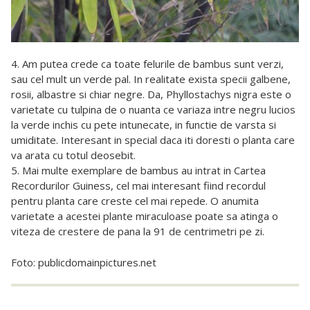
4. Am putea crede ca toate felurile de bambus sunt verzi,
sau cel mult un verde pal. In realitate exista specii galbene,
rosii, albastre si chiar negre. Da, Phyllostachys nigra este o
varietate cu tulpina de o nuanta ce variaza intre negru lucios
la verde inchis cu pete intunecate, in functie de varsta si
umiditate. Interesant in special daca iti doresti o planta care
va arata cu totul deosebit.
5. Mai multe exemplare de bambus au intrat in Cartea
Recordurilor Guiness, cel mai interesant fiind recordul
pentru planta care creste cel mai repede. O anumita
varietate a acestei plante miraculoase poate sa atinga o
viteza de crestere de pana la 91 de centrimetri pe zi.
Foto: publicdomainpictures.net