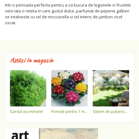
Intr-o perioada perfecta pentru a va bucura de legumele si fructele
verii iata o reteta in care gustul dulce, parfumat de pepene galben
se intalneste cu cel de mozzarella si cel intens de jambon crud
uscat.
Astăzi în magazin
gardul viu-minune!
primule pentru 1 martie 3,5 lei / ghiveci !!!!
sistem de pulverizare a apei