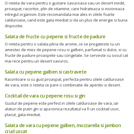
O reteta de vara pentru o gustare savuroasa sau un desert inedit,
proaspat, racoritor, plin de vitamine, care hidrateaza si invioreaza
intregul organism. Este recomandata mai ales in zilele foarte
calduroase, cand este gata imediat si da un plus de energie si buna
dispozitie.
Salata de fructe cu pepene si fructe de padure
O reteta pentru o salata plina de arome, ce se pregateste cu un
amestec de miez de pepene rosu si galben, parfumat si dulce, si cu
fructe de padure proaspete sau congelate. Se serveste cu sosul cat
mai rece pentru un desert savuros.
Salata cu pepene galben si castravete
Racoritoare si cu gust proaspat, perfecta pentru zilele calduroase
de vara, este o reteta ce pare o combinatie de aperitiv si desert.
Cocktail de vara cu pepene rosu si gin
Gustul de pepene este perfect in zilele calduroase de vara, iar
alaturi de putin gin si apa tonica rezultatul va fi un cocktail usor,
placut, gata imediat.
Salata de vara cu pepene galben, mozzarella si jambon
crud uscat