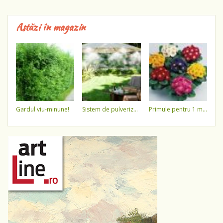
Astăzi în magazin
gardul viu-minune!
sistem de pulverizare a apei
primule pentru 1 martie 3,5 lei / ghiveci !!!!