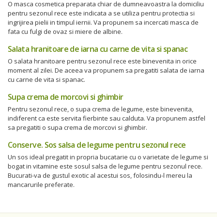
O masca cosmetica preparata chiar de dumneavoastra la domiciliu
pentru sezonul rece este indicata a se utiliza pentru protectia si
ingrijirea pielii in timpul iernii. Va propunem sa incercati masca de
fata cu fulgi de ovaz si miere de albine.
Salata hranitoare de iarna cu carne de vita si spanac
O salata hranitoare pentru sezonul rece este binevenita in orice
moment al zilei. De aceea va propunem sa pregatiti salata de iarna
cu carne de vita si spanac.
Supa crema de morcovi si ghimbir
Pentru sezonul rece, o supa crema de legume, este binevenita,
indiferent ca este servita fierbinte sau calduta. Va propunem astfel
sa pregatiti o supa crema de morcovi si ghimbir.
Conserve. Sos salsa de legume pentru sezonul rece
Un sos ideal pregatit in propria bucatarie cu o varietate de legume si
bogat in vitamine este sosul salsa de legume pentru sezonul rece.
Bucurati-va de gustul exotic al acestui sos, folosindu-l mereu la
mancarurile preferate.