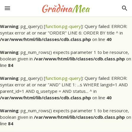
Warning
: pg_query() [
function.pg-query
]: Query failed: ERROR:
syntax error at or near "ORDER" LINE 6: ORDER BY title ^ in
/var/www/html/lib/classes/cdb.class.php
on line
40
Warning
: pg_num_rows() expects parameter 1 to be resource,
boolean given in
/var/www/html/lib/classes/cdb.class.php
on
line
84
Warning
: pg_query() [
function.pg-query
]: Query failed: ERROR:
syntax error at or near "AND" LINE 1: ...s WHERE langid=1 AND
parent_id=1 AND q_usetype = AND status... ^ in
/var/www/html/lib/classes/cdb.class.php
on line
40
Warning
: pg_num_rows() expects parameter 1 to be resource,
boolean given in
/var/www/html/lib/classes/cdb.class.php
on
line
84