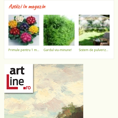
Astăzi în magazin
primule pentru 1 martie 3,5 lei / ghiveci !!!!
gardul viu-minune!
sistem de pulverizare a apei