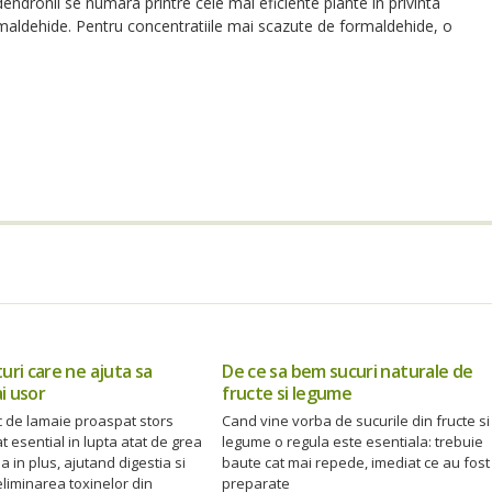
dendronii se numara printre cele mai eficiente plante in privinta
formaldehide. Pentru concentratiile mai scazute de formaldehide, o
turi care ne ajuta sa
De ce sa bem sucuri naturale de
i usor
fructe si legume
c de lamaie proaspat stors
Cand vine vorba de sucurile din fructe si
at esential in lupta atat de grea
legume o regula este esentiala: trebuie
a in plus, ajutand digestia si
baute cat mai repede, imediat ce au fost
liminarea toxinelor din
preparate