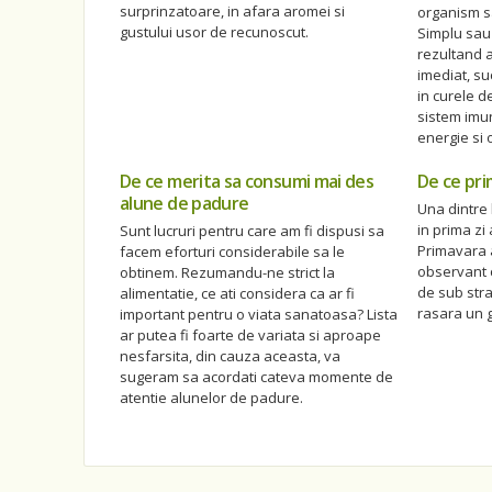
surprinzatoare, in afara aromei si
organism sa
gustului usor de recunoscut.
Simplu sau 
rezultand 
imediat, s
in curele d
sistem imun
energie si 
De ce merita sa consumi mai des
De ce pri
alune de padure
Una dintre
in prima zi
Sunt lucruri pentru care am fi dispusi sa
Primavara a
facem eforturi considerabile sa le
observant c
obtinem. Rezumandu-ne strict la
de sub stra
alimentatie, ce ati considera ca ar fi
rasara un g
important pentru o viata sanatoasa? Lista
ar putea fi foarte de variata si aproape
nesfarsita, din cauza aceasta, va
sugeram sa acordati cateva momente de
atentie alunelor de padure.