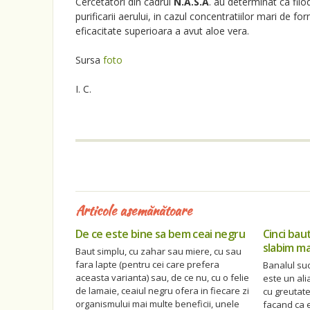
Cercetatori din cadrul
N.A.S.A
. au determinat ca filo
purificarii aerului, in cazul concentratiilor mari de 
eficacitate superioara a avut aloe vera.
Sursa
foto
I. C.
Articole asemănătoare
De ce este bine sa bem ceai negru
Cinci bau
slabim ma
Baut simplu, cu zahar sau miere, cu sau
fara lapte (pentru cei care prefera
Banalul su
aceasta varianta) sau, de ce nu, cu o felie
este un ali
de lamaie, ceaiul negru ofera in fiecare zi
cu greutate
organismului mai multe beneficii, unele
facand ca e