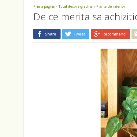
Prima pagina
»
Totul despre gradina
»
Plante de interior
De ce merita sa achizit
Share
Tweet
Recommend