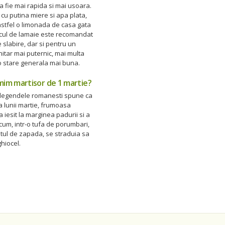
 fie mai rapida si mai usoara.
cu putina miere si apa plata,
astfel o limonada de casa gata
ucul de lamaie este recomandat
e slabire, dar si pentru un
itar mai puternic, mai multa
o stare generala mai buna.
mim martisor de 1 martie?
 legendele romanesti spune ca
 a lunii martie, frumoasa
 iesit la marginea padurii si a
um, intr-o tufa de porumbari,
tul de zapada, se straduia sa
hiocel.