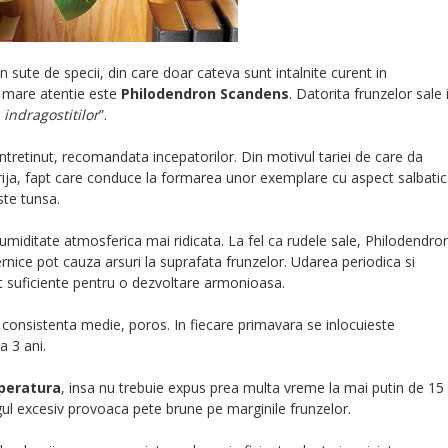
 sute de specii, din care doar cateva sunt intalnite curent in
 mare atentie este
Philodendron Scandens
. Datorita frunzelor sale 
 indragostitilor
”.
ntretinut, recomandata incepatorilor. Din motivul tariei de care da
rija, fapt care conduce la formarea unor exemplare cu aspect salbatic
ste tunsa.
umiditate atmosferica mai ridicata. La fel ca rudele sale, Philodendro
rnice pot cauza arsuri la suprafata frunzelor. Udarea periodica si
unt suficiente pentru o dezvoltare armonioasa.
e consistenta medie, poros. In fiecare primavara se inlocuieste
a 3 ani.
peratura
, insa nu trebuie expus prea multa vreme la mai putin de 15
Frigul excesiv provoaca pete brune pe marginile frunzelor.