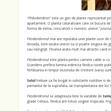
“Philodendron” este un gen de plante reprezentat prin
apartament. O planta cataratoare care se bucura de
forma de inima, crescatorii o numesc uneori “
planta
Filodendornul mai are reputatia unei plante usor de i
dovada, este lasata uneori sa-si poarte singura de g
sau neingrijit. Floarea arata mult mai atractiv cand e
Filodendronul este planta pentru camere calde si cu 
Scandens prefera lumina indirecta fiindca razele pute
fertilizarea in timpul sezonului de crestere (vara) s
Solul
trebuie sa fie bogat in substante nutritive si d
pamantul de la suprafata, iar transplantarea are loc l
Filodendronul se adapteaza bine la variatiile de
tem
grade Celsius, fiindca are totusi origine tropicala. 