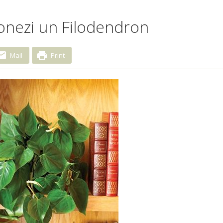
ionezi un Filodendron
Mail
Print