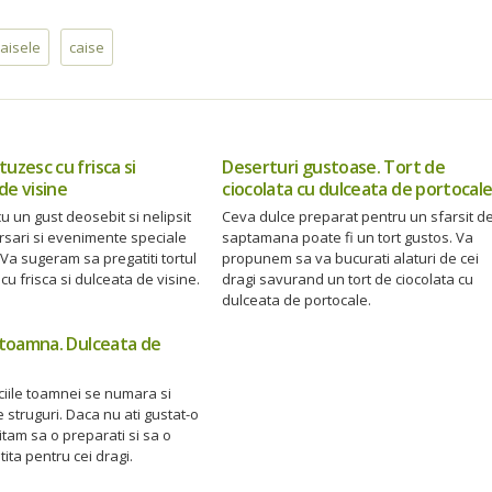
caisele
caise
tuzesc cu frisca si
Deserturi gustoase. Tort de
de visine
ciocolata cu dulceata de portocal
u un gust deosebit si nelipsit
Ceva dulce preparat pentru un sfarsit d
rsari si evenimente speciale
saptamana poate fi un tort gustos. Va
. Va sugeram sa pregatiti tortul
propunem sa va bucurati alaturi de cei
cu frisca si dulceata de visine.
dragi savurand un tort de ciocolata cu
dulceata de portocale.
e toamna. Dulceata de
iciile toamnei se numara si
 struguri. Daca nu ati gustat-o
vitam sa o preparati si sa o
tita pentru cei dragi.