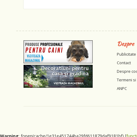
Despre
Publicitate
Contact
Despre co
Termeni si 
ANPC
Warning
: fopen(cache/1e31e451744ba29fd611879daf9181bf) [
funct