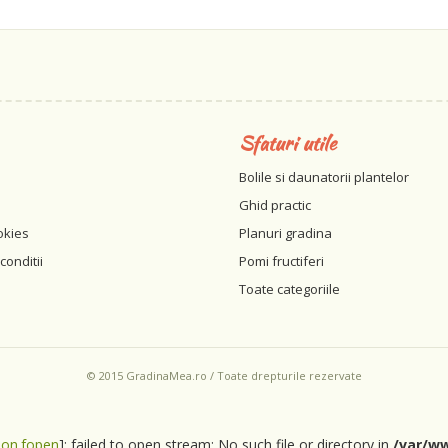
Sfaturi utile
Bolile si daunatorii plantelor
Ghid practic
okies
Planuri gradina
conditii
Pomi fructiferi
Toate categoriile
© 2015 GradinaMea.ro / Toate drepturile rezervate
ion.fopen
]: failed to open stream: No such file or directory in
/var/ww