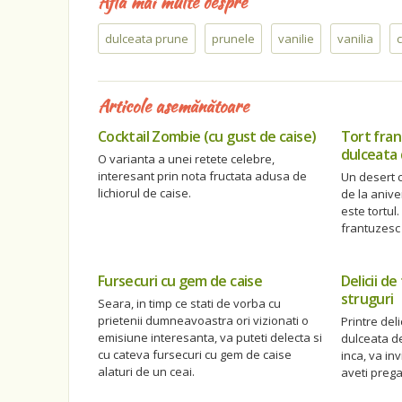
Află mai multe despre
dulceata prune
prunele
vanilie
vanilia
Articole asemănătoare
Cocktail Zombie (cu gust de caise)
Tort fran
dulceata 
O varianta a unei retete celebre,
interesant prin nota fructata adusa de
Un desert c
lichiorul de caise.
de la anive
este tortul
frantuzesc 
Fursecuri cu gem de caise
Delicii d
struguri
Seara, in timp ce stati de vorba cu
prietenii dumneavoastra ori vizionati o
Printre del
emisiune interesanta, va puteti delecta si
dulceata de
cu cateva fursecuri cu gem de caise
inca, va in
alaturi de un ceai.
aveti prega