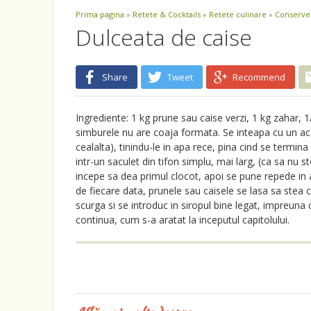
Prima pagina
»
Retete & Cocktails
»
Retete culinare
»
Conserve 
Dulceata de caise
Share
Tweet
Recommend
Ingrediente: 1 kg prune sau caise verzi, 1 kg zahar, 1/
simburele nu are coaja formata. Se inteapa cu un ac 
cealalta), tinindu-le in apa rece, pina cind se termi
intr-un saculet din tifon simplu, mai larg, (ca sa nu s
incepe sa dea primul clocot, apoi se pune repede in a
de fiecare data, prunele sau caisele se lasa sa stea c
scurga si se introduc in siropul bine legat, impreuna 
continua, cum s-a aratat la inceputul capitolului.