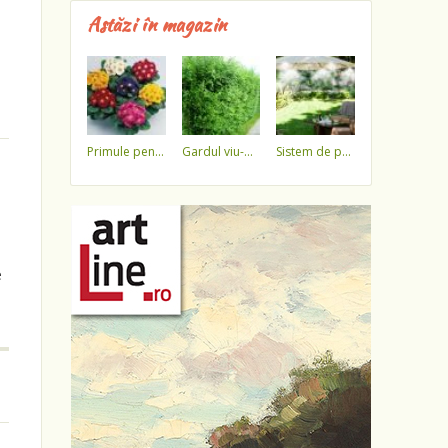
Astăzi în magazin
primule pentru 1 martie 3,5 lei / ghiveci !!!!
gardul viu-minune!
sistem de pulverizare a apei
e