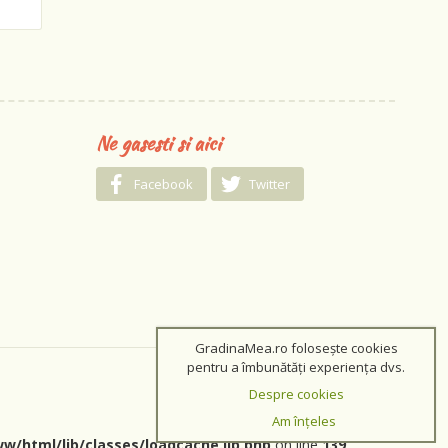
Ne gasesti si aici
Facebook
Twitter
GradinaMea.ro folosește cookies
pentru a îmbunătăți experiența dvs.
Despre cookies
Am înțeles
w/html/lib/classes/loadcache.lib.php
on line
139