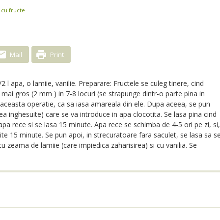
cu fructe
Mail
Print
2 l apa, o lamiie, vanilie. Preparare: Fructele se culeg tinere, cind
mai gros (2 mm ) in 7-8 locuri (se strapunge dintr-o parte pina in
na aceasta operatie, ca sa iasa amareala din ele. Dupa aceea, se pun
tea inghesuite) care se va introduce in apa clocotita. Se lasa pina cind
pa rece si se lasa 15 minute. Apa rece se schimba de 4-5 ori pe zi, si,
ite 15 minute. Se pun apoi, in strecuratoare fara saculet, se lasa sa s
cu zeama de lamiie (care impiedica zaharisirea) si cu vanilia. Se