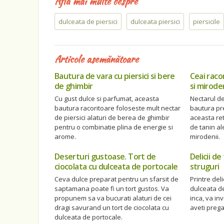
Află mai multe despre
dulceata de piersici
dulceata piersici
piersicile
Articole asemănătoare
Bautura de vara cu piersici si bere
Ceai raco
de ghimbir
si miroden
Cu gust dulce si parfumat, aceasta
Nectarul de
bautura racoritoare foloseste mult nectar
bautura pref
de piersici alaturi de berea de ghimbir
aceasta ret
pentru o combinatie plina de energie si
de tanin al
arome.
mirodenii.
Deserturi gustoase. Tort de
Delicii d
ciocolata cu dulceata de portocale
struguri
Ceva dulce preparat pentru un sfarsit de
Printre del
saptamana poate fi un tort gustos. Va
dulceata de
propunem sa va bucurati alaturi de cei
inca, va in
dragi savurand un tort de ciocolata cu
aveti prega
dulceata de portocale.