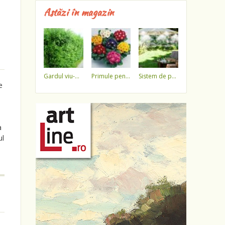
Astăzi în magazin
gardul viu-minune!
primule pentru 1 martie 3,5 lei / ghiveci !!!!
sistem de pulverizare a apei
e
a
ul