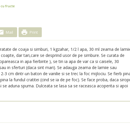
cu fructe
Mail
Print
curatate de coaja si simburi, 1 kgzahar, 1/2 l apa, 30 ml zeama de lamii
ci coapte, dar tari,care se desprind usor de pe simbure. Se curata de
 opareasca in apa fierbinte ), se tin ia apa de var ca si caisele, 30
 sau in sferturi (daca sint mari). Se adauga zeama de lamiie sau
-3 cm dintr-un baton de vanilie si se trec la foc mijlociu. Se fierb pin
l pina la fundul cratitei (cind se ia de pe foc). Se face proba, daca sirop
c si se aduna spuma. Dulceata se lasa sa se raceasca acoperita si apoi