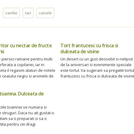
vanilie
tari
caisele
ritor cu nectar de fructe
Tort frantuzesc cu frisca si
ii
dulceata de visine
 piersici ramane pentru multi
Un desert cu un gust deosebit si nelipsit
erata a copilariei, iar in
de la aniversari si evenimente speciale
eta il regasim alaturi de notele
este tortul. Va sugeram sa pregatiti tortu
e ceaiului negru si aromele de
frantuzesc cu frisca si dulceata de visine
e toamna. Dulceata de
iciile toamnei se numara si
 struguri. Daca nu ati gustat-o
vitam sa o preparati si sa o
tita pentru cei dragi.