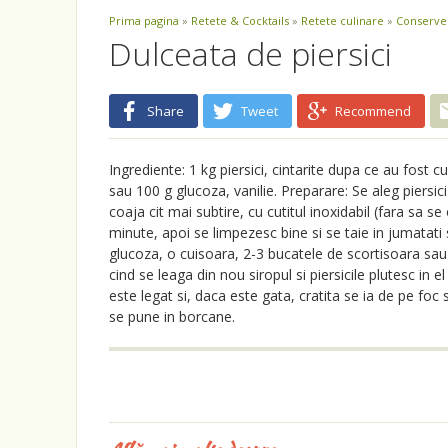
Prima pagina
»
Retete & Cocktails
»
Retete culinare
»
Conserve 
Dulceata de piersici
Share
Tweet
Recommend
Ingrediente: 1 kg piersici, cintarite dupa ce au fost 
sau 100 g glucoza, vanilie. Preparare: Se aleg piersi
coaja cit mai subtire, cu cutitul inoxidabil (fara sa se
minute, apoi se limpezesc bine si se taie in jumatati
glucoza, o cuisoara, 2-3 bucatele de scortisoara sau 2
cind se leaga din nou siropul si piersicile plutesc in e
este legat si, daca este gata, cratita se ia de pe fo
se pune in borcane.