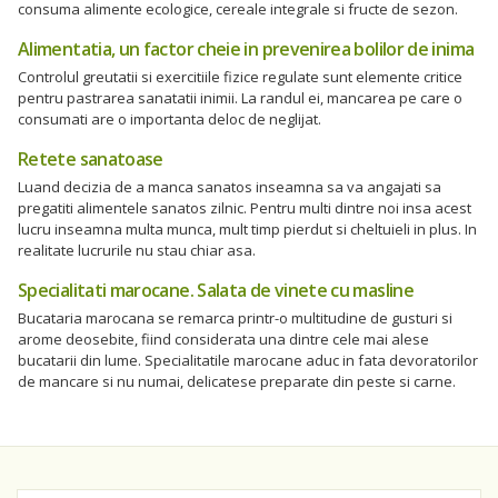
consuma alimente ecologice, cereale integrale si fructe de sezon.
Alimentatia, un factor cheie in prevenirea bolilor de inima
Controlul greutatii si exercitiile fizice regulate sunt elemente critice
pentru pastrarea sanatatii inimii. La randul ei, mancarea pe care o
consumati are o importanta deloc de neglijat.
Retete sanatoase
Luand decizia de a manca sanatos inseamna sa va angajati sa
pregatiti alimentele sanatos zilnic. Pentru multi dintre noi insa acest
lucru inseamna multa munca, mult timp pierdut si cheltuieli in plus. In
realitate lucrurile nu stau chiar asa.
Specialitati marocane. Salata de vinete cu masline
Bucataria marocana se remarca printr-o multitudine de gusturi si
arome deosebite, fiind considerata una dintre cele mai alese
bucatarii din lume. Specialitatile marocane aduc in fata devoratorilor
de mancare si nu numai, delicatese preparate din peste si carne.