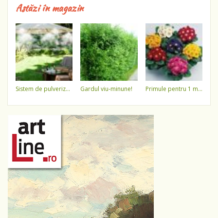
Astăzi în magazin
sistem de pulverizare a apei
gardul viu-minune!
primule pentru 1 martie 3,5 lei / ghiveci !!!!