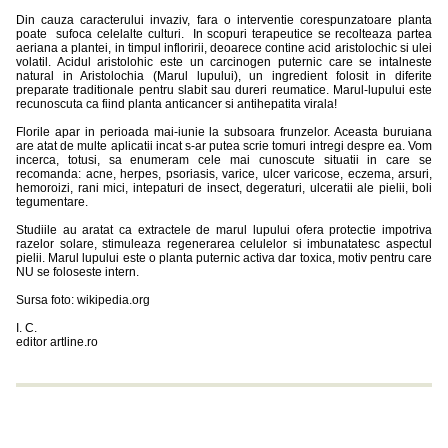
Din cauza caracterului invaziv, fara o interventie corespunzatoare planta
poate sufoca celelalte culturi. In scopuri terapeutice se recolteaza partea
aeriana a plantei, in timpul infloririi, deoarece contine acid aristolochic si ulei
volatil. Acidul aristolohic este un carcinogen puternic care se intalneste
natural in Aristolochia (Marul lupului), un ingredient folosit in diferite
preparate traditionale pentru slabit sau dureri reumatice. Marul-lupului este
recunoscuta ca fiind planta anticancer si antihepatita virala!
Florile apar in perioada mai-iunie la subsoara frunzelor. Aceasta buruiana
are atat de multe aplicatii incat s-ar putea scrie tomuri intregi despre ea. Vom
incerca, totusi, sa enumeram cele mai cunoscute situatii in care se
recomanda: acne, herpes, psoriasis, varice, ulcer varicose, eczema, arsuri,
hemoroizi, rani mici, intepaturi de insect, degeraturi, ulceratii ale pielii, boli
tegumentare.
Studiile au aratat ca extractele de marul lupului ofera protectie impotriva
razelor solare, stimuleaza regenerarea celulelor si imbunatatesc aspectul
pielii. Marul lupului este o planta puternic activa dar toxica, motiv pentru care
NU se foloseste intern.
Sursa foto: wikipedia.org
I. C.
editor artline.ro