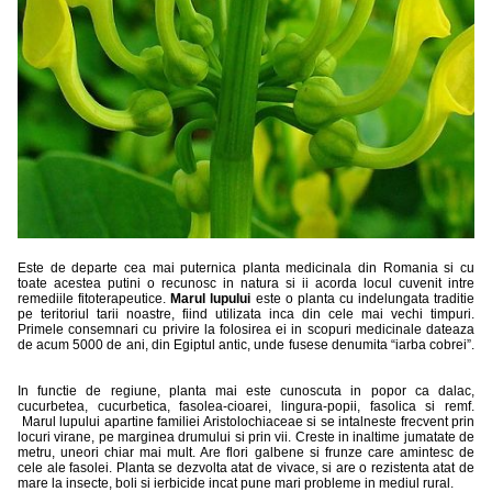
Este de departe cea mai puternica planta medicinala din Romania si cu
toate acestea putini o recunosc in natura si ii acorda locul cuvenit intre
remediile fitoterapeutice.
Marul lupului
este o planta cu indelungata traditie
pe teritoriul tarii noastre, fiind utilizata inca din cele mai vechi timpuri.
Primele consemnari cu privire la folosirea ei in scopuri medicinale dateaza
de acum 5000 de ani, din Egiptul antic, unde fusese denumita “iarba cobrei”.
In functie de regiune, planta mai este cunoscuta in popor ca dalac,
cucurbetea, cucurbetica, fasolea-cioarei, lingura-popii, fasolica si remf.
Marul lupului apartine familiei Aristolochiaceae si se intalneste frecvent prin
locuri virane, pe marginea drumului si prin vii. Creste in inaltime jumatate de
metru, uneori chiar mai mult. Are flori galbene si frunze care amintesc de
cele ale fasolei. Planta se dezvolta atat de vivace, si are o rezistenta atat de
mare la insecte, boli si ierbicide incat pune mari probleme in mediul rural.