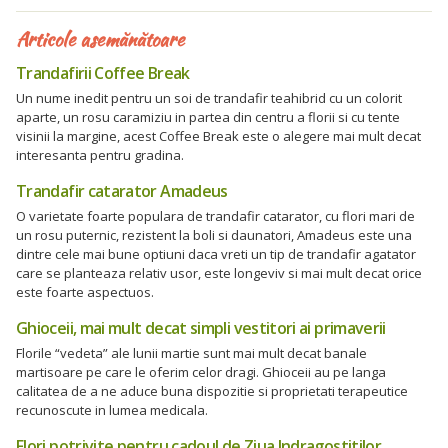
Articole asemănătoare
Trandafirii Coffee Break
Un nume inedit pentru un soi de trandafir teahibrid cu un colorit
aparte, un rosu caramiziu in partea din centru a florii si cu tente
visinii la margine, acest Coffee Break este o alegere mai mult decat
interesanta pentru gradina.
Trandafir catarator Amadeus
O varietate foarte populara de trandafir catarator, cu flori mari de
un rosu puternic, rezistent la boli si daunatori, Amadeus este una
dintre cele mai bune optiuni daca vreti un tip de trandafir agatator
care se planteaza relativ usor, este longeviv si mai mult decat orice
este foarte aspectuos.
Ghioceii, mai mult decat simpli vestitori ai primaverii
Florile “vedeta” ale lunii martie sunt mai mult decat banale
martisoare pe care le oferim celor dragi. Ghioceii au pe langa
calitatea de a ne aduce buna dispozitie si proprietati terapeutice
recunoscute in lumea medicala.
Flori potrivite pentru cadoul de Ziua Indragostitilor