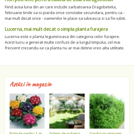
Fiind acea luna din an care include sarbatoarea Dragobetelui,
februarie tinde sa-si piarda orice conotatie secundara, pentru ca -
mai mult decat orice - oamenilor le place sa iubeasca si sa fie iubiti.
Lucerna, mai mult decat o simpla planta furajera
Lucerna este o planta leguminoasa din categoria celor furajere.
Acest lucru a generat multe confuzii de-a lungul timpului, cel mai
frecvent crezandu-se ca planta nu ar mai detine vreo alta utilitate.
Astăzi în magazin
primule pentru 1 martie 3,5 lei / ghiveci !!!!
sistem de pulverizare a apei
gardul viu-minune!