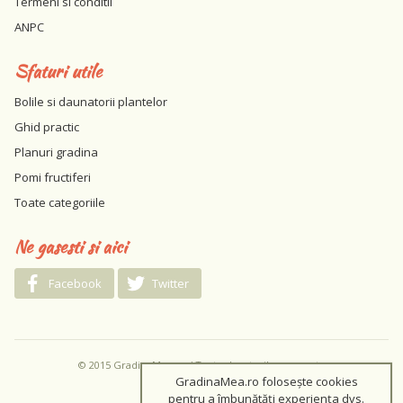
Termeni si conditii
ANPC
Sfaturi utile
Bolile si daunatorii plantelor
Ghid practic
Planuri gradina
Pomi fructiferi
Toate categoriile
Ne gasesti si aici
Facebook
Twitter
© 2015 GradinaMea.ro / Toate drepturile rezervate
GradinaMea.ro folosește cookies
pentru a îmbunătăți experiența dvs.