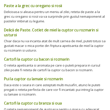
Paste a la grec cu oregano si rosii
Delicioasa si aleasa pentru un meniu al zilei, reteta de paste a la
grec cu oregano si rosii va va surprinde prin gustul nemaipomenit al
pastelor imbinat cu legume.
Delicii de Paste. Cotlet de miel la cuptor cu rozmarin si
usturoi
Chiar daca nu va incanta atat de mult carnea de miel, puteti totusi sa
gustati macar o mica portie din friptura apetisanta de miel la cuptor
cu rozmarin si usturoi.
Cartofi la cuptor cu bacon si rozmarin
O reteta apetisanta si aromata pe care o puteti prepara in cursul
zilei poate fi reteta de cartofi la cuptor cu bacon si rozmarin.
Pui la cuptor cu lamaie si rozmarin
Daca este o seara in care asteptati multi musafiri, atunci le puteti
pregati o reteta perfecta de care vor fi incantati: pui intreg la cuptor
cu lamaie si rozmarin.
Cartofi la cuptor cu branza si oua
O reteta nemaipomenit de gustoasa pentru o masa cu adevarat