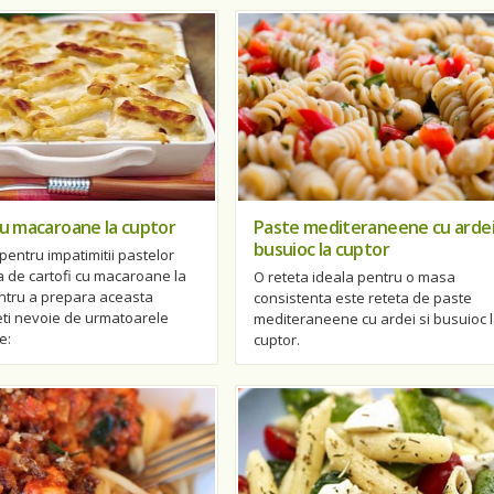
cu macaroane la cuptor
Paste mediteraneene cu ardei 
busuioc la cuptor
 pentru impatimitii pastelor
a de cartofi cu macaroane la
O reteta ideala pentru o masa
entru a prepara aceasta
consistenta este reteta de paste
eti nevoie de urmatoarele
mediteraneene cu ardei si busuioc 
e:
cuptor.