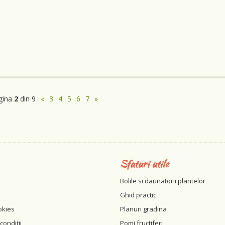
gina
2
din 9
«
3
4
5
6
7
»
Sfaturi utile
Bolile si daunatorii plantelor
Ghid practic
okies
Planuri gradina
conditii
Pomi fructiferi