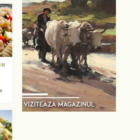
si
la