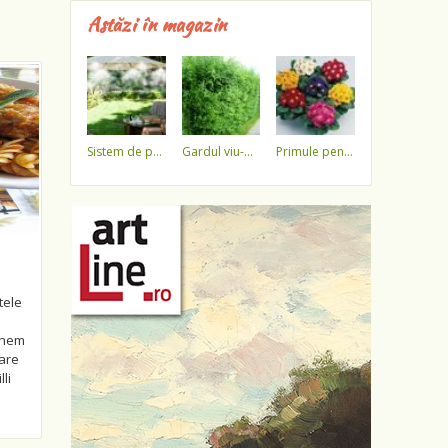
Astăzi în magazin
sistem de pulverizare a apei
gardul viu-minune!
primule pentru 1 martie 3,5 lei / ghiveci !!!!
tele
punem
care
li