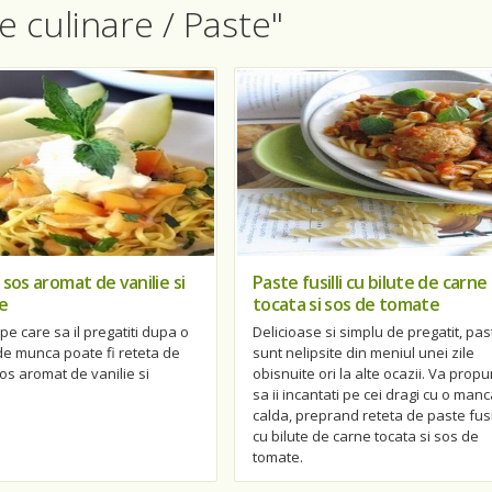
e culinare / Paste"
 sos aromat de vanilie si
Paste fusilli cu bilute de carne
e
tocata si sos de tomate
pe care sa il pregatiti dupa o
Delicioase si simplu de pregatit, pas
 de munca poate fi reteta de
sunt nelipsite din meniul unei zile
os aromat de vanilie si
obisnuite ori la alte ocazii. Va pro
sa ii incantati pe cei dragi cu o man
calda, preprand reteta de paste fusil
cu bilute de carne tocata si sos de
tomate.