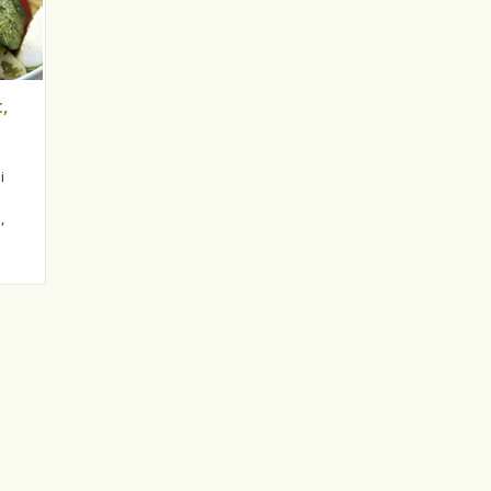
,
i
,