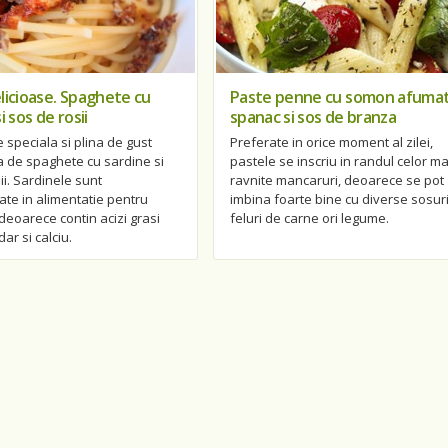
licioase. Spaghete cu
Paste penne cu somon afumat
i sos de rosii
spanac si sos de branza
speciala si plina de gust
Preferate in orice moment al zilei,
a de spaghete cu sardine si
pastele se inscriu in randul celor ma
ii. Sardinele sunt
ravnite mancaruri, deoarece se pot
te in alimentatie pentru
imbina foarte bine cu diverse sosuri
deoarece contin acizi grasi
feluri de carne ori legume.
ar si calciu.