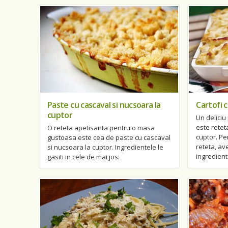
Paste cu cascaval si nucsoara la
Cartofi 
cuptor
Un deliciu
este retet
O reteta apetisanta pentru o masa
cuptor. P
gustoasa este cea de paste cu cascaval
reteta, av
si nucsoara la cuptor. Ingredientele le
ingredient
gasiti in cele de mai jos: