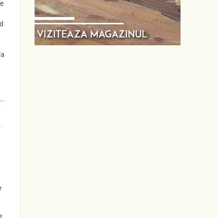
ie
nd
n
ra
r
e