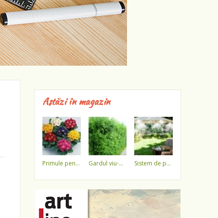
Astăzi în magazin
primule pentru 1 martie 3,5 lei / ghiveci !!!!
gardul viu-minune!
sistem de pulverizare a apei