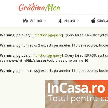
Grădină
Natură
Sănăta
Warning
: pg_query() [
function.pg-query
]: Query failed: ERROR: synta
Warning
: pg_num_rows() expects parameter 1 to be resource, boole
Warning
: pg_query() [
function.pg-query
]: Query failed: ERROR: synta
/var/www/html/lib/classes/cdb.class.php
on line
40
Warning
: pg_num_rows() expects parameter 1 to be resource, boole