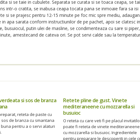
dita si se taie in cubulete. Separata se curata si se toaca ceapa, se ta
ncins intr-o cratita, se inabusa ceapa tocata pana se inmoaie fara sa isi
ete si se prajesc pentru 12-15 minute pe foc mic spre mediu, adauga
 in apa sarata conform instructiunilor de pe pachet, apoi se clatesc i
, busuiocul, putin ulei de masline, se condimenteaza cu sare si piper,
minute, amestecand de cateva ori. Se pot servi calde sau la temperatu
verdeata si sos de branza
Retete pline de gust. Vinete
ana
mediteraneene cu mozzarella si
busuioc
reparat, reteta de paste cu
i sos de branza cu smantana
O reteta cu care veti fi pe placul invitatilo
buna pentru a o servi alaturi
poate fi reteta de vinete mediteraneene
.
cu mozzarella si busuioc. Ingredientele
pentru preparare le descoperiti in cele c