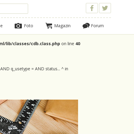
te
Foto
Magazin
Forum
l/lib/classes/cdb.class.php
on line
40
 AND q_usetype = AND status... ^ in