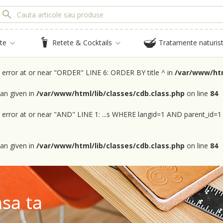
te
Retete & Cocktails
Tratamente naturis
x error at or near "ORDER" LINE 6: ORDER BY title ^ in
/var/www/htm
an given in
/var/www/html/lib/classes/cdb.class.php
on line
84
x error at or near "AND" LINE 1: ...s WHERE langid=1 AND parent_id=1
an given in
/var/www/html/lib/classes/cdb.class.php
on line
84