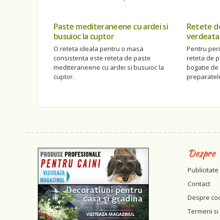
Paste mediteraneene cu ardei si
Retete de
busuioc la cuptor
verdeata
O reteta ideala pentru o masa
Pentru peri
consistenta este reteta de paste
reteta de p
mediteraneene cu ardei si busuioc la
bogatie de 
cuptor.
preparatel
Despre
Publicitate
Contact
Despre co
Termeni si 