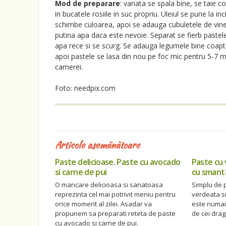
Mod de preparare
: vanata se spala bine, se taie co
in bucatele rosiile in suc propriu. Uleiul se pune la i
schimbe culoarea, apoi se adauga cubuletele de vin
putina apa daca este nevoie. Separat se fierb pastele
apa rece si se scurg. Se adauga legumele bine coapte
apoi pastele se lasa din nou pe foc mic pentru 5-7 
camerei.
Foto: needpix.com
Articole asemănătoare
Paste delicioase. Paste cu avocado
Paste cu 
si carne de pui
cu smant
O mancare delicioasa si sanatoasa
Simplu de p
reprezinta cel mai potrivit meniu pentru
verdeata s
orice moment al zilei. Asadar va
este numai 
propunem sa preparati reteta de paste
de cei dragi
cu avocado si carne de pui.