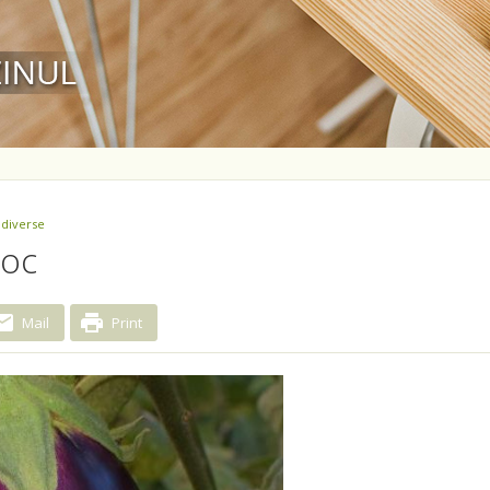
 diverse
ioc
Mail
Print