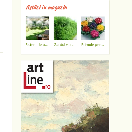
Astăzi în magazin
sistem de pulverizare a apei
gardul viu-minune!
primule pentru 1 martie 3,5 lei / ghiveci !!!!