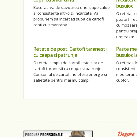
busuioc
Bucurati-va de savoarea unei supe calde
si consistente intr-o zi incarcata. Va
O reteta cu 
propunem sa incercati supa de cartofi
poate fi r
copti cu smantana.
cu mozzarel
pentru prep
urmeaza:
Retete de post. Cartofi taranesti
Paste med
cu ceapa si patrunjel
busuioc l
O reteta simpla de cartofi este cea de
O reteta i
cartofi taranesti cu ceapa si patrunjel.
consistenta
Consumul de cartofi ne ofera energie si
mediterane
satietate pentru mai mult timp.
cuptor.
Despre