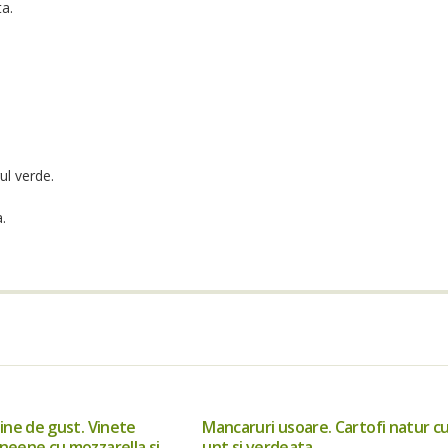
ta.
ul verde.
.
ine de gust. Vinete
Mancaruri usoare. Cartofi natur c
eene cu mozzarella si
unt si verdeata