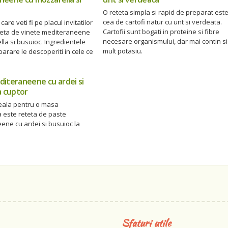
O reteta simpla si rapid de preparat est
cea de cartofi natur cu unt si verdeata.
care veti fi pe placul invitatilor
Cartofii sunt bogati in proteine si fibre
eteta de vinete mediteraneene
necesare organismului, dar mai contin si
la si busuioc. Ingredientele
mult potasiu.
arare le descoperiti in cele ce
iteraneene cu ardei si
a cuptor
deala pentru o masa
 este reteta de paste
ene cu ardei si busuioc la
Sfaturi utile