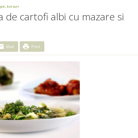
upe, borsuri
a de cartofi albi cu mazare si
Mail
Print