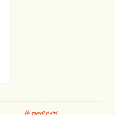
e
Ne gasesti si aici