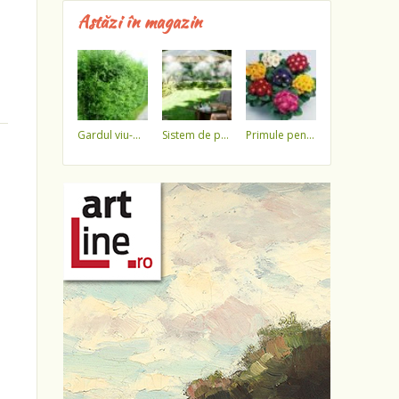
Astăzi în magazin
gardul viu-minune!
sistem de pulverizare a apei
primule pentru 1 martie 3,5 lei / ghiveci !!!!