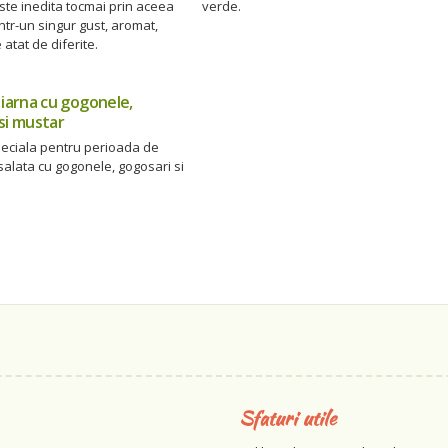
te inedita tocmai prin aceea
verde.
ntr-un singur gust, aromat,
 atat de diferite.
 iarna cu gogonele,
si mustar
peciala pentru perioada de
salata cu gogonele, gogosari si
Sfaturi utile