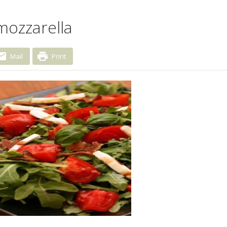
 mozzarella
Mail
Print