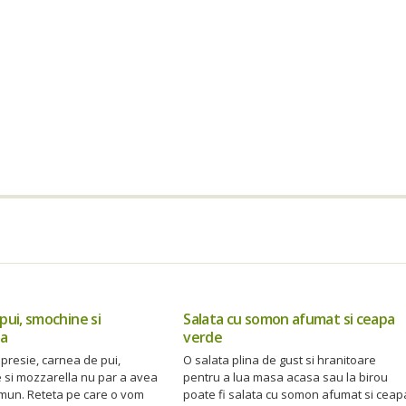
 pui, smochine si
Salata cu somon afumat si ceapa
la
verde
presie, carnea de pui,
O salata plina de gust si hranitoare
 si mozzarella nu par a avea
pentru a lua masa acasa sau la birou
omun. Reteta pe care o vom
poate fi salata cu somon afumat si ceap