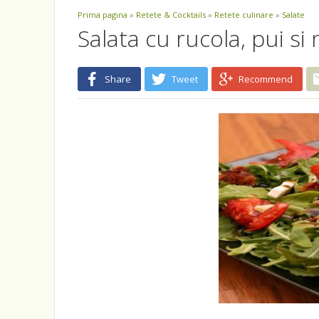
Prima pagina
»
Retete & Cocktails
»
Retete culinare
»
Salate
Salata cu rucola, pui si
Share
Tweet
Recommend