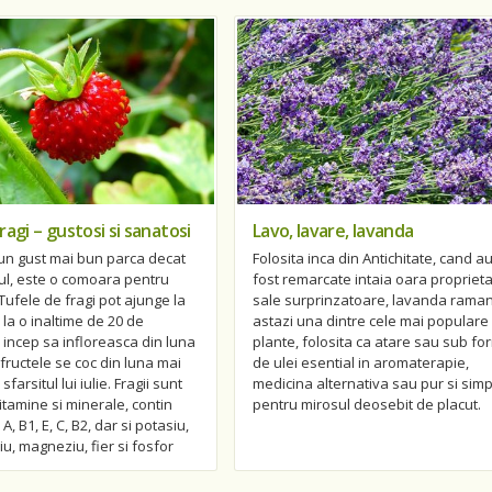
agi – gustosi si sanatosi
Lavo, lavare, lavanda
 un gust mai bun parca decat
Folosita inca din Antichitate, cand a
tul, este o comoara pentru
fost remarcate intaia oara proprieta
Tufele de fragi pot ajunge la
sale surprinzatoare, lavanda raman
 la o inaltime de 20 de
astazi una dintre cele mai populare
, incep sa infloreasca din luna
plante, folosita ca atare sau sub fo
r fructele se coc din luna mai
de ulei esential in aromaterapie,
farsitul lui iulie. Fragii sunt
medicina alternativa sau pur si simp
vitamine si minerale, contin
pentru mirosul deosebit de placut.
A, B1, E, C, B2, dar si potasiu,
iu, magneziu, fier si fosfor