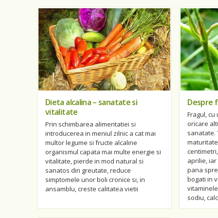
Dieta alcalina – sanatate si
Despre fr
vitalitate
Fragul, cu
oricare al
Prin schimbarea alimentatiei si
sanatate. 
introducerea in meniul zilnic a cat mai
maturitate
multor legume si fructe alcaline
centimetri
organismul capata mai multe energie si
aprilie, ia
vitalitate, pierde in mod natural si
pana spre s
sanatos din greutate, reduce
bogati in 
simptomele unor boli cronice si, in
vitaminele 
ansamblu, creste calitatea vietii
sodiu, calc