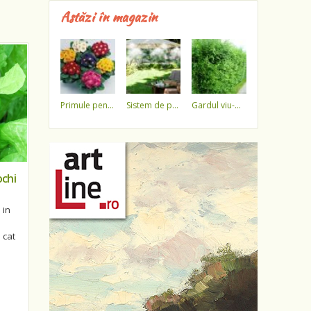
Astăzi în magazin
primule pentru 1 martie 3,5 lei / ghiveci !!!!
sistem de pulverizare a apei
gardul viu-minune!
ochi
 in
 cat