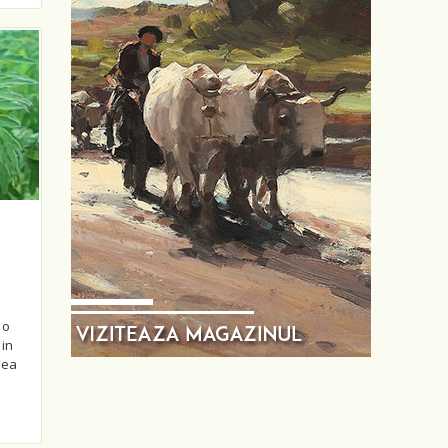
 o
 in
nea