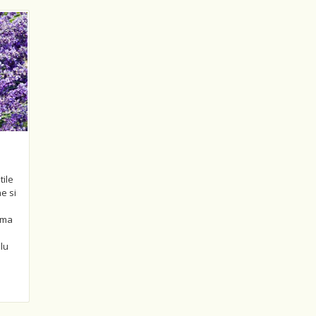
u
tile
e si
rma
lu