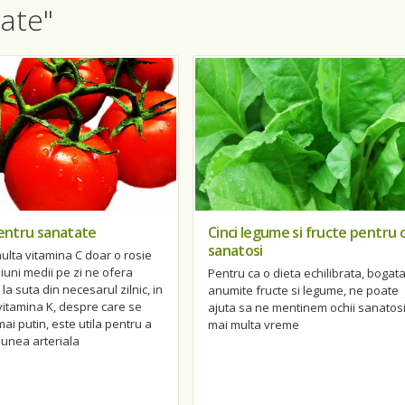
tate"
pentru sanatate
Cinci legume si fructe pentru 
sanatosi
lta vitamina C doar o rosie
uni medii pe zi ne ofera
Pentru ca o dieta echilibrata, bogata
la suta din necesarul zilnic, in
anumite fructe si legume, ne poate
vitamina K, despre care se
ajuta sa ne mentinem ochii sanatosi
ai putin, este utila pentru a
mai multa vreme
iunea arteriala