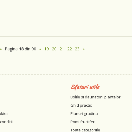
»
Pagina
18
din 90
«
19
20
21
22
23
»
Sfaturi utile
Bolile si daunatorii plantelor
Ghid practic
okies
Planuri gradina
conditii
Pomi fructiferi
Toate categoriile