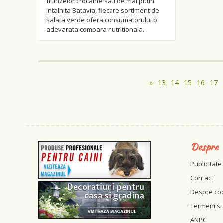
frunzelor crocante sau de mai putin
intalnita Batavia, fiecare sortiment de
salata verde ofera consumatorului o
adevarata comoara nutritionala.
»
13
14
15
16
17
Despre
Publicitate
Contact
Despre co
Termeni si 
ANPC