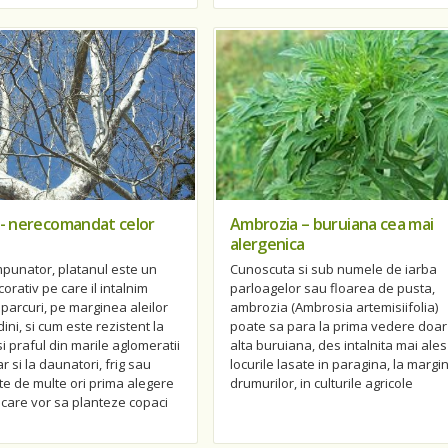
 - nerecomandat celor
Ambrozia – buruiana cea mai
alergenica
mpunator, platanul este un
Cunoscuta si sub numele de iarba
orativ pe care il intalnim
parloagelor sau floarea de pusta,
parcuri, pe marginea aleilor
ambrozia (Ambrosia artemisiifolia)
ini, si cum este rezistent la
poate sa para la prima vedere doar
i praful din marile aglomeratii
alta buruiana, des intalnita mai ales
r si la daunatori, frig sau
locurile lasate in paragina, la margi
te de multe ori prima alegere
drumurilor, in culturile agricole
 care vor sa planteze copaci