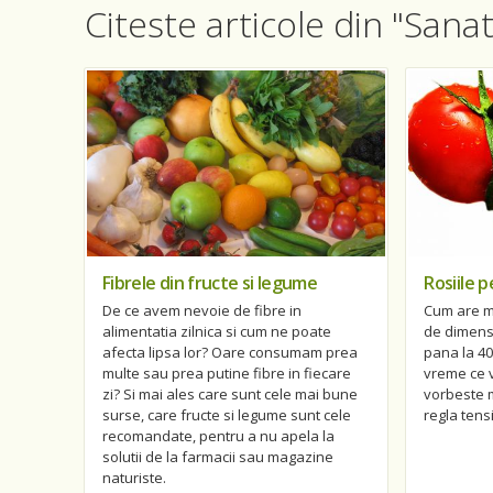
Citeste articole din "Sana
Fibrele din fructe si legume
Rosiile 
De ce avem nevoie de fibre in
Cum are mu
alimentatia zilnica si cum ne poate
de dimensi
afecta lipsa lor? Oare consumam prea
pana la 40 
multe sau prea putine fibre in fiecare
vreme ce 
zi? Si mai ales care sunt cele mai bune
vorbeste m
surse, care fructe si legume sunt cele
regla tens
recomandate, pentru a nu apela la
solutii de la farmacii sau magazine
naturiste.