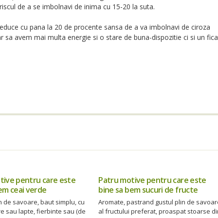
 riscul de a se imbolnavi de inima cu 15-20 la suta.
 reduce cu pana la 20 de procente sansa de a va imbolnavi de ciroza
 sa avem mai multa energie si o stare de buna-dispozitie ci si un fica
tive pentru care este
Patru motive pentru care este
em ceai verde
bine sa bem sucuri de fructe
n de savoare, baut simplu, cu
Aromate, pastrand gustul plin de savoar
e sau lapte, fierbinte sau (de
al fructului preferat, proaspat stoarse d