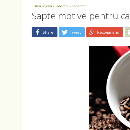
Prima pagina
»
Sanatate
»
Sanatate
Sapte motive pentru car
Share
Tweet
Recommend