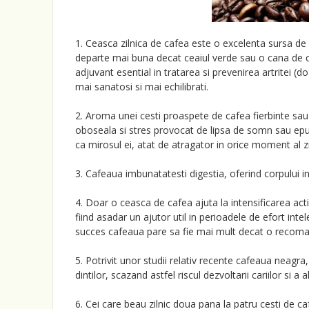
1. Ceasca zilnica de cafea este o excelenta sursa de 
departe mai buna decat ceaiul verde sau o cana de ca
adjuvant esential in tratarea si prevenirea artritei (d
mai sanatosi si mai echilibrati.
2. Aroma unei cesti proaspete de cafea fierbinte sau 
oboseala si stres provocat de lipsa de somn sau epu
ca mirosul ei, atat de atragator in orice moment al z
3. Cafeaua imbunatatesti digestia, oferind corpului in
4. Doar o ceasca de cafea ajuta la intensificarea act
fiind asadar un ajutor util in perioadele de efort inte
succes cafeaua pare sa fie mai mult decat o recom
5. Potrivit unor studii relativ recente cafeaua neagra,
dintilor, scazand astfel riscul dezvoltarii cariilor si a
6. Cei care beau zilnic doua pana la patru cesti de ca