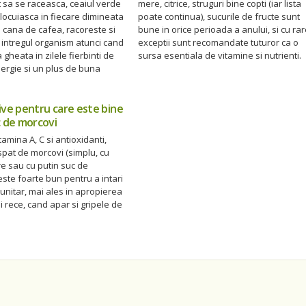
t sa se raceasca, ceaiul verde
mere, citrice, struguri bine copti (iar lista
locuiasca in fiecare dimineata
poate continua), sucurile de fructe sunt
 cana de cafea, racoreste si
bune in orice perioada a anului, si cu ra
 intregul organism atunci cand
exceptii sunt recomandate tuturor ca o
 gheata in zilele fierbinti de
sursa esentiala de vitamine si nutrienti.
ergie si un plus de buna
ive pentru care este bine
c de morcovi
tamina A, C si antioxidanti,
pat de morcovi (simplu, cu
e sau cu putin suc de
este foarte bun pentru a intari
unitar, mai ales in apropierea
 rece, cand apar si gripele de