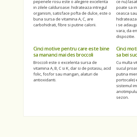
pepenele rosu este o alegere excelenta
ce nu) lasa
in zilele calduroase: hidrateaza intregul
poate sa in
organism, satisface pofta de dulce, este o
ceasca sau
buna sursa de vitamina A, C, are
hidrateaza
carbohidrati, fibre si putine calorii.
i se adauga
vara, da en
dispozitie.
Cinci motive pentru care este bine
Cinci mot
sa mananci mai des broccoli
sa bei su
Broccoli este o excelenta sursa de
Cu multa vi
vitamina A, B, C si K, dar si de potasiu, acid
sucul proas
folic, fosfor sau mangan, alaturi de
putina mier
antioxidanti.
portocale) 
sistemul im
anotimpului
sezon.