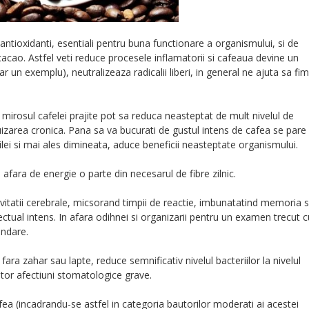
antioxidanti, esentiali pentru buna functionare a organismului, si de
cao. Astfel veti reduce procesele inflamatorii si cafeaua devine un
oar un exemplu), neutralizeaza radicalii liberi, in general ne ajuta sa fim
mirosul cafelei prajite pot sa reduca neasteptat de mult nivelul de
izarea cronica. Pana sa va bucurati de gustul intens de cafea se pare
ilei si mai ales dimineata, aduce beneficii neasteptate organismului.
 afara de energie o parte din necesarul de fibre zilnic.
ivitatii cerebrale, micsorand timpii de reactie, imbunatatind memoria s
lectual intens. In afara odihnei si organizarii pentru un examen trecut c
andare.
 fara zahar sau lapte, reduce semnificativ nivelul bacteriilor la nivelul
 altor afectiuni stomatologice grave.
fea (incadrandu-se astfel in categoria bautorilor moderati ai acestei