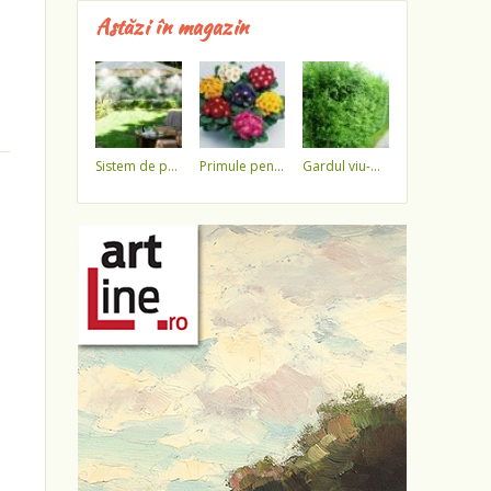
Astăzi în magazin
sistem de pulverizare a apei
primule pentru 1 martie 3,5 lei / ghiveci !!!!
gardul viu-minune!