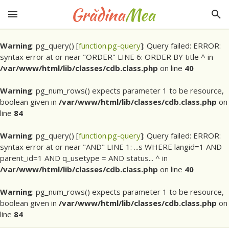
Warning
: pg_query() [
function.pg-query
]: Query failed: ERROR:
syntax error at or near "ORDER" LINE 6: ORDER BY title ^ in
/var/www/html/lib/classes/cdb.class.php
on line
40
Warning
: pg_num_rows() expects parameter 1 to be resource,
boolean given in
/var/www/html/lib/classes/cdb.class.php
on
line
84
Warning
: pg_query() [
function.pg-query
]: Query failed: ERROR:
syntax error at or near "AND" LINE 1: ...s WHERE langid=1 AND
parent_id=1 AND q_usetype = AND status... ^ in
/var/www/html/lib/classes/cdb.class.php
on line
40
Warning
: pg_num_rows() expects parameter 1 to be resource,
boolean given in
/var/www/html/lib/classes/cdb.class.php
on
line
84