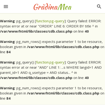
Warning
: pg_query() [
function.pg-query
]: Query failed: ERROR:
syntax error at or near "ORDER" LINE 6: ORDER BY title ^ in
/var/www/html/lib/classes/cdb.class.php
on line
40
Warning
: pg_num_rows() expects parameter 1 to be resource,
boolean given in
/var/www/html/lib/classes/cdb.class.php
on
line
84
Warning
: pg_query() [
function.pg-query
]: Query failed: ERROR:
syntax error at or near "AND" LINE 1: ...s WHERE langid=1 AND
parent_id=1 AND q_usetype = AND status... ^ in
/var/www/html/lib/classes/cdb.class.php
on line
40
Warning
: pg_num_rows() expects parameter 1 to be resource,
boolean given in
/var/www/html/lib/classes/cdb.class.php
on
line
84