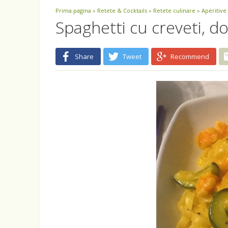
Prima pagina
»
Retete & Cocktails
»
Retete culinare
»
Aperitive
Spaghetti cu creveti, do
Share
Tweet
Recommend