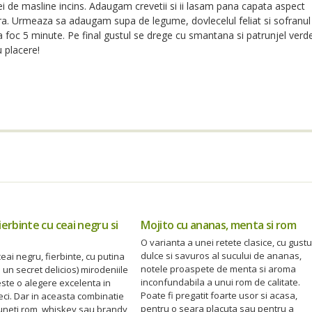
i de masline incins. Adaugam crevetii si ii lasam pana capata aspect
ra. Urmeaza sa adaugam supa de legume, dovlecelul feliat si sofranul
a foc 5 minute. Pe final gustul se drege cu smantana si patrunjel verd
 placere!
ierbinte cu ceai negru si
Mojito cu ananas, menta si rom
O varianta a unei retete clasice, cu gustu
dulce si savuros al sucului de ananas,
eai negru, fierbinte, cu putina
notele proaspete de menta si aroma
a un secret delicios) mirodeniile
inconfundabila a unui rom de calitate.
ste o alegere excelenta in
Poate fi pregatit foarte usor si acasa,
reci. Dar in aceasta combinatie
pentru o seara placuta sau pentru a
puneti rom, whiskey sau brandy