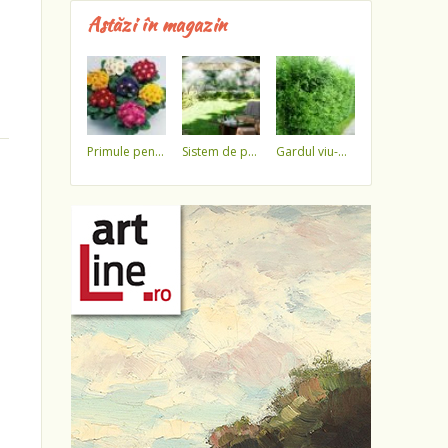
Astăzi în magazin
primule pentru 1 martie 3,5 lei / ghiveci !!!!
sistem de pulverizare a apei
gardul viu-minune!