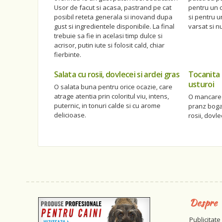
Usor de facut si acasa, pastrand pe cat
pentru un c
posibil reteta generala si inovand dupa
si pentru u
gust si ingredientele disponibile. La final
varsat si nu
trebuie sa fie in acelasi timp dulce si
acrisor, putin iute si folosit cald, chiar
fierbinte.
Salata cu rosii, dovlecei si ardei gras
Tocanita d
usturoi
O salata buna pentru orice ocazie, care
atrage atentia prin coloritul viu, intens,
O mancare 
puternic, in tonuri calde si cu arome
pranz bogat
delicioase.
rosii, dovle
Despre
Publicitate