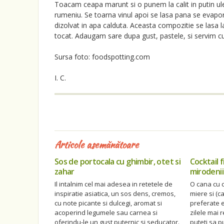
Toacam ceapa marunt si o punem la calit in putin ule
rumeniu. Se toarna vinul apoi se lasa pana se evapo
dizolvat in apa calduta. Aceasta compozitie se lasa l
tocat. Adaugam sare dupa gust, pastele, si servim cu
Sursa foto: foodspotting.com
I. C.
Articole asemănătoare
Sos de portocala cu ghimbir, otet si
Cocktail f
zahar
mirodenii
Il intalnim cel mai adesea in retetele de
O cana cu c
inspiratie asiatica, un sos dens, cremos,
miere si (c
cu note picante si dulcegi, aromat si
preferate e
acoperind legumele sau carnea si
zilele mai 
oferindu-le un gust puternic si seducator.
puteti sa 