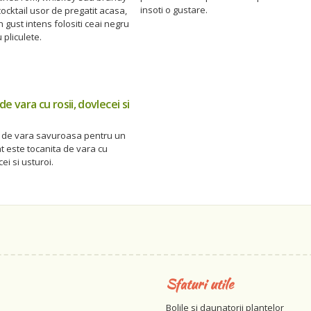
insoti o gustare.
ocktail usor de pregatit acasa,
n gust intens folositi ceai negru
 pliculete.
e vara cu rosii, dovlecei si
de vara savuroasa pentru un
 este tocanita de vara cu
cei si usturoi.
Sfaturi utile
Bolile si daunatorii plantelor