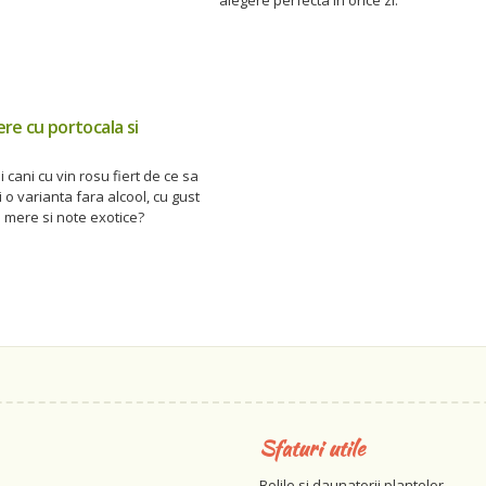
alegere perfecta in orice zi.
re cu portocala si
i cani cu vin rosu fiert de ce sa
i o varianta fara alcool, cu gust
 mere si note exotice?
Sfaturi utile
Bolile si daunatorii plantelor