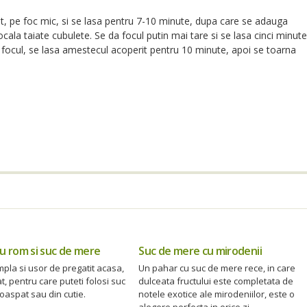
it, pe foc mic, si se lasa pentru 7-10 minute, dupa care se adauga
ocala taiate cubulete. Se da focul putin mai tare si se lasa cinci minute
focul, se lasa amestecul acoperit pentru 10 minute, apoi se toarna
cu rom si suc de mere
Suc de mere cu mirodenii
mpla si usor de pregatit acasa,
Un pahar cu suc de mere rece, in care
t, pentru care puteti folosi suc
dulceata fructului este completata de
oaspat sau din cutie.
notele exotice ale mirodeniilor, este o