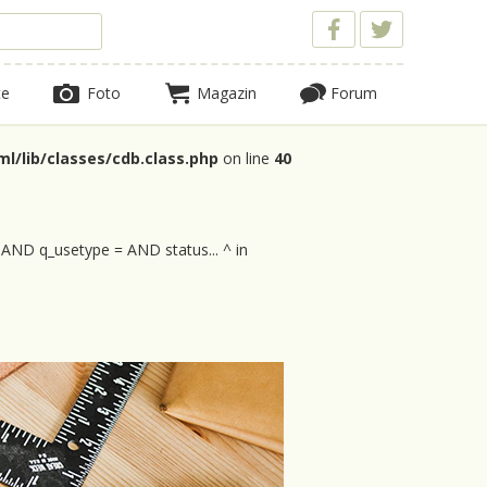
te
Foto
Magazin
Forum
l/lib/classes/cdb.class.php
on line
40
 AND q_usetype = AND status... ^ in