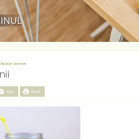
 Bauturi diverse.
nii
Mail
Print