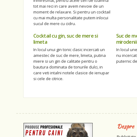
inmiresmat, pentru acele seri de toamna
tot mai reci in care avem nevoie de un
moment de relaxare. Si pentru un cocktail
cu mai multa personalitate putem inlocui
sucul de mere cu cidru.
Cocktail cu gin, suc de mere si
Suc de me
limeta
mirodenii
In locul unui gin tonic clasic incercati un
In locul une
amestec de suc de mere, limeta, putina
nu incercat
miere si un gin de calitate pentru o
puternic de
bautura dominata de tonurile dulci, in
care veti intalni notele clasice de ienupar
si cele de citrice.
Despre
Publicitate