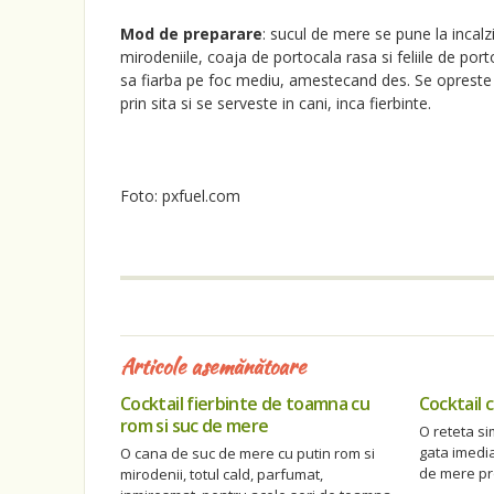
Mod de preparare
: sucul de mere se pune la incalz
mirodeniile, coaja de portocala rasa si feliile de port
sa fiarba pe foc mediu, amestecand des. Se opreste 
prin sita si se serveste in cani, inca fierbinte.
Foto: pxfuel.com
Articole asemănătoare
Cocktail fierbinte de toamna cu
Cocktail 
rom si suc de mere
O reteta si
gata imedia
O cana de suc de mere cu putin rom si
de mere pr
mirodenii, totul cald, parfumat,