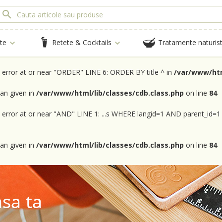
te
Retete & Cocktails
Tratamente naturis
x error at or near "ORDER" LINE 6: ORDER BY title ^ in
/var/www/htm
an given in
/var/www/html/lib/classes/cdb.class.php
on line
84
x error at or near "AND" LINE 1: ...s WHERE langid=1 AND parent_id=1
an given in
/var/www/html/lib/classes/cdb.class.php
on line
84