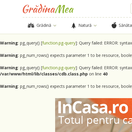
Grădină
Natură
Sănăta
Warning
: pg_query() [
function.pg-query
]: Query failed: ERROR: synta
Warning
: pg_num_rows() expects parameter 1 to be resource, boole
Warning
: pg_query() [
function.pg-query
]: Query failed: ERROR: synta
/var/www/html/lib/classes/cdb.class.php
on line
40
Warning
: pg_num_rows() expects parameter 1 to be resource, boole