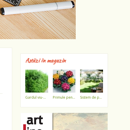
Astăzi în magazin
gardul viu-minune!
primule pentru 1 martie 3,5 lei / ghiveci !!!!
sistem de pulverizare a apei