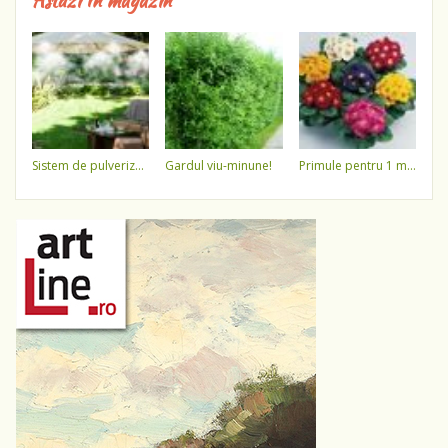
Astăzi în magazin
sistem de pulverizare a apei
gardul viu-minune!
primule pentru 1 martie 3,5 lei / ghiveci !!!!