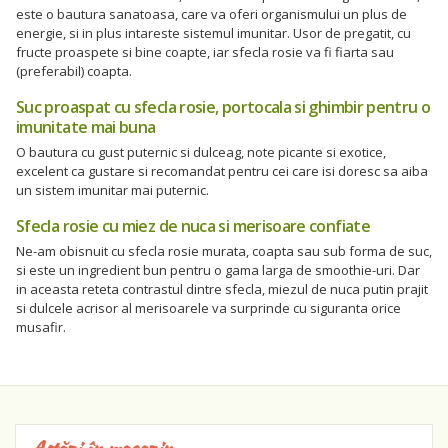
este o bautura sanatoasa, care va oferi organismului un plus de
energie, si in plus intareste sistemul imunitar. Usor de pregatit, cu
fructe proaspete si bine coapte, iar sfecla rosie va fi fiarta sau
(preferabil) coapta.
Suc proaspat cu sfecla rosie, portocala si ghimbir pentru o
imunitate mai buna
O bautura cu gust puternic si dulceag, note picante si exotice,
excelent ca gustare si recomandat pentru cei care isi doresc sa aiba
un sistem imunitar mai puternic.
Sfecla rosie cu miez de nuca si merisoare confiate
Ne-am obisnuit cu sfecla rosie murata, coapta sau sub forma de suc,
si este un ingredient bun pentru o gama larga de smoothie-uri. Dar
in aceasta reteta contrastul dintre sfecla, miezul de nuca putin prajit
si dulcele acrisor al merisoarele va surprinde cu siguranta orice
musafir.