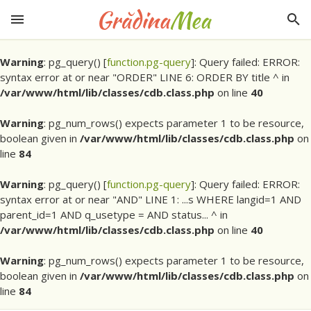
Warning
: pg_query() [
function.pg-query
]: Query failed: ERROR:
syntax error at or near "ORDER" LINE 6: ORDER BY title ^ in
/var/www/html/lib/classes/cdb.class.php
on line
40
Warning
: pg_num_rows() expects parameter 1 to be resource,
boolean given in
/var/www/html/lib/classes/cdb.class.php
on
line
84
Warning
: pg_query() [
function.pg-query
]: Query failed: ERROR:
syntax error at or near "AND" LINE 1: ...s WHERE langid=1 AND
parent_id=1 AND q_usetype = AND status... ^ in
/var/www/html/lib/classes/cdb.class.php
on line
40
Warning
: pg_num_rows() expects parameter 1 to be resource,
boolean given in
/var/www/html/lib/classes/cdb.class.php
on
line
84