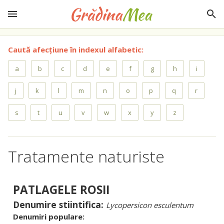
Caută afecțiune în indexul alfabetic:
a
b
c
d
e
f
g
h
i
j
k
l
m
n
o
p
q
r
s
t
u
v
w
x
y
z
Tratamente naturiste
PATLAGELE ROSII
Denumire stiintifica:
Lycopersicon esculentum
Denumiri populare: