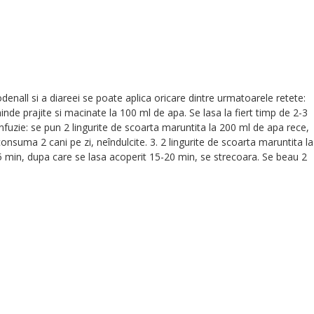
odenall si a diareei se poate aplica oricare dintre urmatoarele retete:
inde prajite si macinate la 100 ml de apa. Se lasa la fiert timp de 2-3
fuzie: se pun 2 lingurite de scoarta maruntita la 200 ml de apa rece,
nsuma 2 cani pe zi, neîndulcite. 3. 2 lingurite de scoarta maruntita la
 min, dupa care se lasa acoperit 15-20 min, se strecoara. Se beau 2