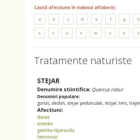
Caută afecțiune în indexul alfabetic:
a
b
c
d
e
f
g
h
s
t
u
v
w
x
y
z
Tratamente naturiste
STEJAR
Denumire stiintifica:
Quercus robur
Denumiri populare:
gorun, sledun, stejar pedunculat, stojar, ters, trajer
Afectiuni:
diaree
enterite
gastrita hiperacida
hemoroizi