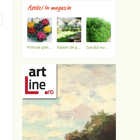
Astăzi în magazin
primule pentru 1 martie 3,5 lei / ghiveci !!!!
sistem de pulverizare a apei
gardul viu-minune!