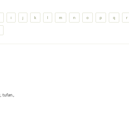
i
j
k
l
m
n
o
p
q
r
, tufan.,