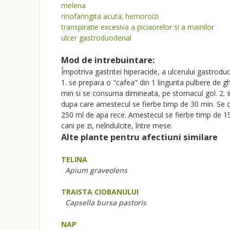
melena
rinofaringita acuta; hemoroizi
transpiratie excesiva a piciaorelor si a mainilor
ulcer gastroduodenal
Mod de intrebuintare:
Împotriva gastritei hiperacide, a ulcerului gastrodu
1. se prepara o "cafea" din 1 lingurita pulbere de gh
min si se consuma dimineata, pe stomacul gol. 2. In
dupa care amestecul se fierbe timp de 30 min. Se co
250 ml de apa rece. Amestecul se fierbe timp de 15
cani pe zi, neîndulcite, între mese.
Alte plante pentru afectiuni similare
TELINA
Apium graveolens
TRAISTA CIOBANULUI
Capsella bursa pastoris
NAP