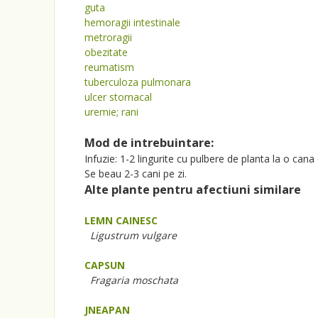
guta
hemoragii intestinale
metroragii
obezitate
reumatism
tuberculoza pulmonara
ulcer stomacal
uremie; rani
Mod de intrebuintare:
Infuzie: 1-2 lingurite cu pulbere de planta la o can
Se beau 2-3 cani pe zi.
Alte plante pentru afectiuni similare
LEMN CAINESC
Ligustrum vulgare
CAPSUN
Fragaria moschata
JNEAPAN