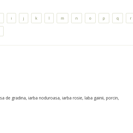
i
j
k
l
m
n
o
p
q
r
rasa de gradina, iarba noduroasa, iarba rosie, laba gainii, porcin,