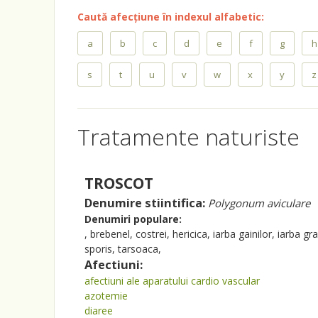
Caută afecțiune în indexul alfabetic:
a
b
c
d
e
f
g
h
s
t
u
v
w
x
y
z
Tratamente naturiste
TROSCOT
Denumire stiintifica:
Polygonum aviculare
Denumiri populare:
, brebenel, costrei, hericica, iarba gainilor, iarba g
sporis, tarsoaca,
Afectiuni:
afectiuni ale aparatului cardio vascular
azotemie
diaree