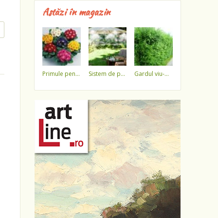
Astăzi în magazin
primule pentru 1 martie 3,5 lei / ghiveci !!!!
sistem de pulverizare a apei
gardul viu-minune!