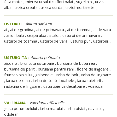
fata matei , mierea ursului cu flori balai , sugel alb , urzica
alba , urzica creata , urzica surda , urzici mortarete. ,
USTUROI
::
Allium sativum
ai , ai de gradina , ai de primavara , ai de toamna , ai de vara
, aniu , balb , ceapa alba , scaloi , usturoi de primavara ,
usturoi de toamna , usturoi de vara , usturoi pur , usturoni. ,
USTUROITA
::
Alliaria petiolata
aisoara , bruncuta usturoaie , buruiana de buba rea ,
buruiana de perit , buruiana pentru rani , floare de lingoare ,
frunza voinicului , galbenele , iarba de boli , iarba de lingoare
, iarba de rana , iarba de toate boabele , iarba taieturii ,
radacina de lingoare , usturoaie vindecatoare , voinicica. ,
VALERIANA
::
Valeriana officinalis
gusa porumbelului , iarba matului , iarba pisicii , navalnic ,
odolean. ,