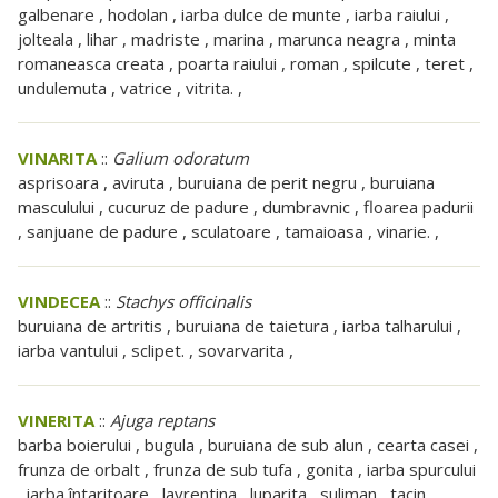
galbenare , hodolan , iarba dulce de munte , iarba raiului ,
jolteala , lihar , madriste , marina , marunca neagra , minta
romaneasca creata , poarta raiului , roman , spilcute , teret ,
undulemuta , vatrice , vitrita. ,
VINARITA
::
Galium odoratum
asprisoara , aviruta , buruiana de perit negru , buruiana
masculului , cucuruz de padure , dumbravnic , floarea padurii
, sanjuane de padure , sculatoare , tamaioasa , vinarie. ,
VINDECEA
::
Stachys officinalis
buruiana de artritis , buruiana de taietura , iarba talharului ,
iarba vantului , sclipet. , sovarvarita ,
VINERITA
::
Ajuga reptans
barba boierului , bugula , buruiana de sub alun , cearta casei ,
frunza de orbalt , frunza de sub tufa , gonita , iarba spurcului
, iarba întaritoare , lavrentina , luparita , suliman , tacin ,