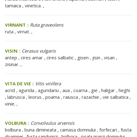
tamaica , vinetica. ,
VIRNANT
::
Ruta graveolens
ruta , virnat. ,
VISIN
::
Cerasus vulgaris
antep , cires amar , cires salbatic , gisen , jisin , visan ,
zisinar. ,
VITA DE VIE
::
Vitis vinifera
acrid , agurida , aguridariu , aua , coarna , gie , haligar , heghi
, labrusca , leorus , poama , raiusca , razachie , vie salbatica ,
vinie. ,
VOLBURA
::
Convolvulus arvensis
bolbura , buna dimineata , camasa domnului , forfecari , fusta
doamnei , fusta randunicii , holbora , poala maicii domnului ,