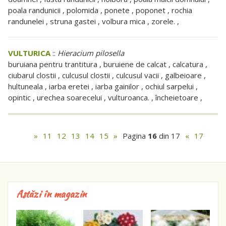
poala randunicii , polomida , ponete , poponet , rochia
randunelei , struna gastei , volbura mica , zorele. ,
VULTURICA
::
Hieracium pilosella
buruiana pentru trantitura , buruiene de calcat , calcatura ,
ciubarul clostii , culcusul clostii , culcusul vacii , galbeioare ,
hultuneala , iarba eretei , iarba gainilor , ochiul sarpelui ,
opintic , urechea soarecelui , vulturoanca. , încheietoare ,
»
11
12
13
14
15
»
Pagina
16
din 17
«
17
Astăzi în magazin