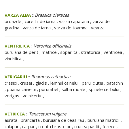
VARZA ALBA
::
Brassica oleracea
broazde , curechi de iarna , varza capatana , varza de
gradina , varza de iarna , varza de toamna , vearza. ,
VENTRILICA
::
Veronica officinalis
buruiana de perit , matrice , soparlita , stratorica , ventricea ,
vindrilica. ,
VERIGARIU
::
Rhamnus cathartica
crasici , crusei , gladis , lemnul cainelui , parul ciutei , patachin
, poama cainelui , porumbel , salba moale , spinele cerbului ,
verigas , voiniceriu. ,
VETRICEA
::
Tanacetum vulgare
aurata , brancarta , buruiana de ceas rau , buruiana matricii ,
calapar , carpar , creata brostelor , crucea pastii , ferece ,