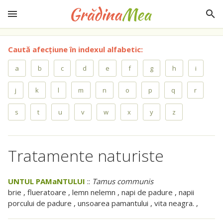
Caută afecțiune în indexul alfabetic:
a
b
c
d
e
f
g
h
i
j
k
l
m
n
o
p
q
r
s
t
u
v
w
x
y
z
Tratamente naturiste
UNTUL PAMaNTULUI
::
Tamus communis
brie , flueratoare , lemn nelemn , napi de padure , napii
porcului de padure , unsoarea pamantului , vita neagra. ,