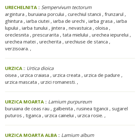
URECHELNITA
::
Sempervivum tectorum
argintura , buruiana porcului , curechiul stancii , frunzarul ,
ghintura , iarba ciutei , iarba de urechi , iarba grasa , iarba
lupului , iarba tunului , jintera , nevastuica , oloisa ,
oreclesnita , prescurarita , tata mielului , urechea iepurelui ,
urechea matei , urecherita , urechiuse de stanca ,
verzisoara. ,
URZICA
::
Urtica dioica
oisea , urzica craiasa , urzica creata , urzica de padure ,
urzica mascata , urzici romanesti. ,
URZICA MOARTA
::
Lamium purpureum
buruiana de ceas rau , galbenita , rusinea tigancii , sugarel
puturos , tiganca , urzica cainelui , urzica rosie. ,
URZICA MOARTA ALBA
::
Lamium album