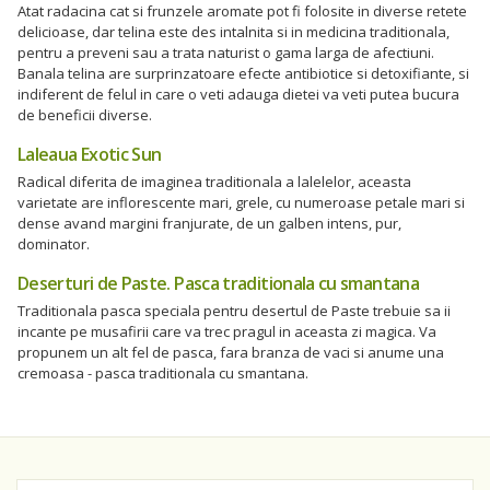
Atat radacina cat si frunzele aromate pot fi folosite in diverse retete
delicioase, dar telina este des intalnita si in medicina traditionala,
pentru a preveni sau a trata naturist o gama larga de afectiuni.
Banala telina are surprinzatoare efecte antibiotice si detoxifiante, si
indiferent de felul in care o veti adauga dietei va veti putea bucura
de beneficii diverse.
Laleaua Exotic Sun
Radical diferita de imaginea traditionala a lalelelor, aceasta
varietate are inflorescente mari, grele, cu numeroase petale mari si
dense avand margini franjurate, de un galben intens, pur,
dominator.
Deserturi de Paste. Pasca traditionala cu smantana
Traditionala pasca speciala pentru desertul de Paste trebuie sa ii
incante pe musafirii care va trec pragul in aceasta zi magica. Va
propunem un alt fel de pasca, fara branza de vaci si anume una
cremoasa - pasca traditionala cu smantana.