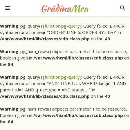
Warning
: pg_query() [
function.pg-query
]: Query failed: ERROR:
syntax error at or near "ORDER" LINE 6: ORDER BY title ^ in
/var/www/html/lib/classes/cdb.class.php
on line
40
Warning
: pg_num_rows() expects parameter 1 to be resource,
boolean given in
/var/www/html/lib/classes/cdb.class.php
on
line
84
Warning
: pg_query() [
function.pg-query
]: Query failed: ERROR:
syntax error at or near "AND" LINE 1: ...s WHERE langid=1 AND
parent_id=1 AND q_usetype = AND status... ^ in
/var/www/html/lib/classes/cdb.class.php
on line
40
Warning
: pg_num_rows() expects parameter 1 to be resource,
boolean given in
/var/www/html/lib/classes/cdb.class.php
on
line
84