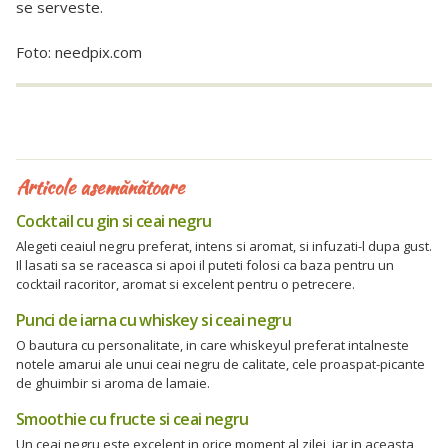
se serveste.
Foto: needpix.com
Articole asemănătoare
Cocktail cu gin si ceai negru
Alegeti ceaiul negru preferat, intens si aromat, si infuzati-l dupa gust.
Il lasati sa se raceasca si apoi il puteti folosi ca baza pentru un
cocktail racoritor, aromat si excelent pentru o petrecere.
Punci de iarna cu whiskey si ceai negru
O bautura cu personalitate, in care whiskeyul preferat intalneste
notele amarui ale unui ceai negru de calitate, cele proaspat-picante
de ghuimbir si aroma de lamaie.
Smoothie cu fructe si ceai negru
Un ceai negru este excelent in orice moment al zilei, iar in aceasta