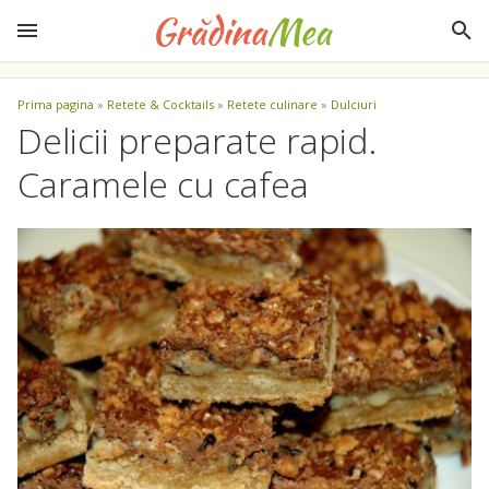
Prima pagina
»
Retete & Cocktails
»
Retete culinare
»
Dulciuri
Delicii preparate rapid.
Caramele cu cafea