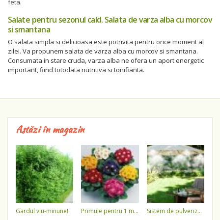
feta.
Salate pentru sezonul cald. Salata de varza alba cu morcov
si smantana
O salata simpla si delicioasa este potrivita pentru orice moment al
zilei. Va propunem salata de varza alba cu morcov si smantana.
Consumata in stare cruda, varza alba ne ofera un aport energetic
important, fiind totodata nutritiva si tonifianta.
Astăzi în magazin
gardul viu-minune!
primule pentru 1 martie 3,5 lei / ghiveci !!!!
sistem de pulverizare a apei