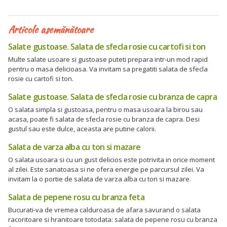
Articole asemănătoare
Salate gustoase. Salata de sfecla rosie cu cartofi si ton
Multe salate usoare si gustoase puteti prepara intr-un mod rapid
pentru o masa delicioasa. Va invitam sa pregatiti salata de sfecla
rosie cu cartofi si ton.
Salate gustoase. Salata de sfecla rosie cu branza de capra
O salata simpla si gustoasa, pentru o masa usoara la birou sau
acasa, poate fi salata de sfecla rosie cu branza de capra. Desi
gustul sau este dulce, aceasta are putine calorii.
Salata de varza alba cu ton si mazare
O salata usoara si cu un gust delicios este potrivita in orice moment
al zilei. Este sanatoasa si ne ofera energie pe parcursul zilei. Va
invitam la o portie de salata de varza alba cu ton si mazare.
Salata de pepene rosu cu branza feta
Bucurati-va de vremea calduroasa de afara savurand o salata
racoritoare si hranitoare totodata: salata de pepene rosu cu branza