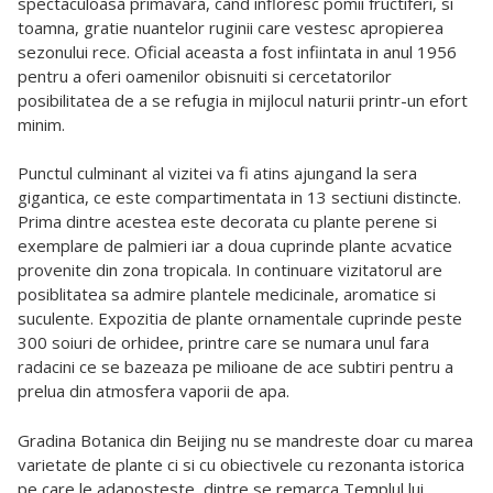
spectaculoasa primavara, cand infloresc pomii fructiferi, si
toamna, gratie nuantelor ruginii care vestesc apropierea
sezonului rece. Oficial aceasta a fost infiintata in anul 1956
pentru a oferi oamenilor obisnuiti si cercetatorilor
posibilitatea de a se refugia in mijlocul naturii printr-un efort
minim.
Punctul culminant al vizitei va fi atins ajungand la sera
gigantica, ce este compartimentata in 13 sectiuni distincte.
Prima dintre acestea este decorata cu plante perene si
exemplare de palmieri iar a doua cuprinde plante acvatice
provenite din zona tropicala. In continuare vizitatorul are
posiblitatea sa admire plantele medicinale, aromatice si
suculente. Expozitia de plante ornamentale cuprinde peste
300 soiuri de orhidee, printre care se numara unul fara
radacini ce se bazeaza pe milioane de ace subtiri pentru a
prelua din atmosfera vaporii de apa.
Gradina Botanica din Beijing nu se mandreste doar cu marea
varietate de plante ci si cu obiectivele cu rezonanta istorica
pe care le adaposteste, dintre se remarca Templul lui