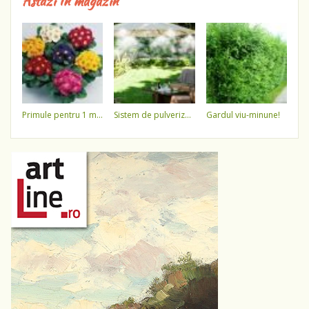
Astăzi în magazin
primule pentru 1 martie 3,5 lei / ghiveci !!!!
sistem de pulverizare a apei
gardul viu-minune!