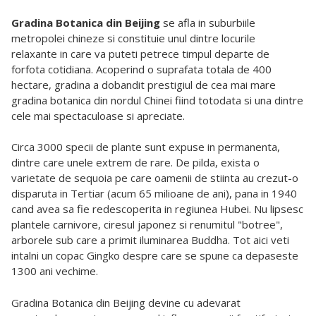
Gradina Botanica din Beijing
se afla in suburbiile
metropolei chineze si constituie unul dintre locurile
relaxante in care va puteti petrece timpul departe de
forfota cotidiana. Acoperind o suprafata totala de 400
hectare, gradina a dobandit prestigiul de cea mai mare
gradina botanica din nordul Chinei fiind totodata si una dintre
cele mai spectaculoase si apreciate.
Circa 3000 specii de plante sunt expuse in permanenta,
dintre care unele extrem de rare. De pilda, exista o
varietate de sequoia pe care oamenii de stiinta au crezut-o
disparuta in Tertiar (acum 65 milioane de ani), pana in 1940
cand avea sa fie redescoperita in regiunea Hubei. Nu lipsesc
plantele carnivore, ciresul japonez si renumitul "botree",
arborele sub care a primit iluminarea Buddha. Tot aici veti
intalni un copac Gingko despre care se spune ca depaseste
1300 ani vechime.
Gradina Botanica din Beijing devine cu adevarat