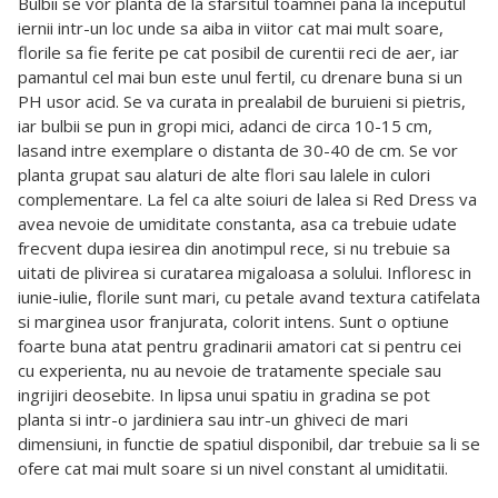
Bulbii se vor planta de la sfarsitul toamnei pana la inceputul
iernii intr-un loc unde sa aiba in viitor cat mai mult soare,
florile sa fie ferite pe cat posibil de curentii reci de aer, iar
pamantul cel mai bun este unul fertil, cu drenare buna si un
PH usor acid. Se va curata in prealabil de buruieni si pietris,
iar bulbii se pun in gropi mici, adanci de circa 10-15 cm,
lasand intre exemplare o distanta de 30-40 de cm. Se vor
planta grupat sau alaturi de alte flori sau lalele in culori
complementare. La fel ca alte soiuri de lalea si Red Dress va
avea nevoie de umiditate constanta, asa ca trebuie udate
frecvent dupa iesirea din anotimpul rece, si nu trebuie sa
uitati de plivirea si curatarea migaloasa a solului. Infloresc in
iunie-iulie, florile sunt mari, cu petale avand textura catifelata
si marginea usor franjurata, colorit intens. Sunt o optiune
foarte buna atat pentru gradinarii amatori cat si pentru cei
cu experienta, nu au nevoie de tratamente speciale sau
ingrijiri deosebite. In lipsa unui spatiu in gradina se pot
planta si intr-o jardiniera sau intr-un ghiveci de mari
dimensiuni, in functie de spatiul disponibil, dar trebuie sa li se
ofere cat mai mult soare si un nivel constant al umiditatii.