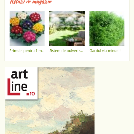
Astăzi în magazin
primule pentru 1 martie 3,5 lei / ghiveci !!!!
sistem de pulverizare a apei
gardul viu-minune!