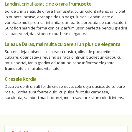
Landini, crinul asiatic de o rara frumusete
Soi de crin asiatic de o rara frumusete, cu un colorit intens, un violet
in nuante inchise, aproape de un negru lucios, Landini este o
varietate mult prea rar intalnita, dar foarte apreciata de cunoscatori.
Sunt flori mari de forma conica, parfum usor, perfecte pentru gradini
si spatii verzi, dar si pentru buchete elegante.
Laleaua Dallas, mai multa culoare si un plus de eleganta
Suntem deja obisnuiti cu laleaua clasica, plina de prospetime si
culoare, doar cateva reusind sa faca dintr-un buchet un cadou cu
totul special, iar in gradini aduc atunci cand infloresc eleganta,
frumusete si mai ales vitalitate.
Ciresele Kordia
Daca va doriti un alt fel de cirese decat cele deja clasice, de culoare
rosie, Kordia sunt foarte dulci, cu pulpa fructului carnoasa,
suculenta, samburi mari, rotunzi, multa savoare si un colorit intens.