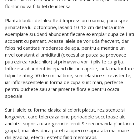
florilor nu va fi la fel de intensa.
Plantati bulbii de lalea Red Impression toamna, pana spre
jumatatea lui octombrie, lasand 10-12 cm distanta intre
exemplare si udand abundent fiecare exemplar dupa ce l-ati
acoperit cu pamant. Aceste lalele se vor uda frecvent, dar
folosind cantitati moderate de apa, pentru a mentine un
nivel constant al umiditatii (excesul ar putea sa provoace
putrezirea radacinilor) si primavara vor fi plivite cu grija.
Infloresc abundent incepand din luna aprilie, iar la maturitate
tulpinile ating 50 de cm inaltime, sunt elastice si rezistente,
iar inflorescentele in forma de cupa sunt mari, perfecte
pentru buchete sau aranjamente florale pentru ocazii
speciale.
Sunt lalele cu forma clasica si colorit placut, rezistente si
longevive, care tolereaza bine perioadele secetoase ale
anului si suporta usor gerurile iernii. Se recomanda plantarea
grupat, mai ales daca puteti acoperi o suprafata mai mare
din gradina, efectul estetic fiind memorabil.