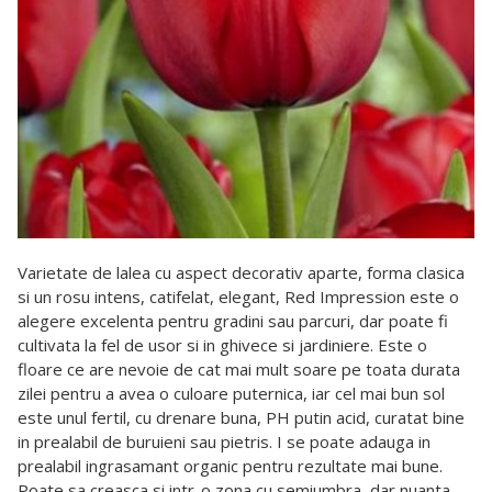
Varietate de lalea cu aspect decorativ aparte, forma clasica
si un rosu intens, catifelat, elegant, Red Impression este o
alegere excelenta pentru gradini sau parcuri, dar poate fi
cultivata la fel de usor si in ghivece si jardiniere. Este o
floare ce are nevoie de cat mai mult soare pe toata durata
zilei pentru a avea o culoare puternica, iar cel mai bun sol
este unul fertil, cu drenare buna, PH putin acid, curatat bine
in prealabil de buruieni sau pietris. I se poate adauga in
prealabil ingrasamant organic pentru rezultate mai bune.
Poate sa creasca si intr-o zona cu semiumbra, dar nuanta