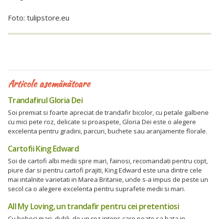
Foto: tulipstore.eu
Articole asemănătoare
Trandafirul Gloria Dei
Soi premiat si foarte apreciat de trandafir bicolor, cu petale galbene
cu mici pete roz, delicate si proaspete, Gloria Dei este o alegere
excelenta pentru gradini, parcuri, buchete sau aranjamente florale.
Cartofii King Edward
Soi de cartofi albi medii spre mari, fainosi, recomandati pentru copt,
piure dar si pentru cartofi prajiti, King Edward este una dintre cele
mai intalnite varietati in Marea Britanie, unde s-a impus de peste un
secol ca o alegere excelenta pentru suprafete medii si mari.
All My Loving, un trandafir pentru cei pretentiosi
Cu boboci mari, dubli, de un roz intens care poate sa bata in