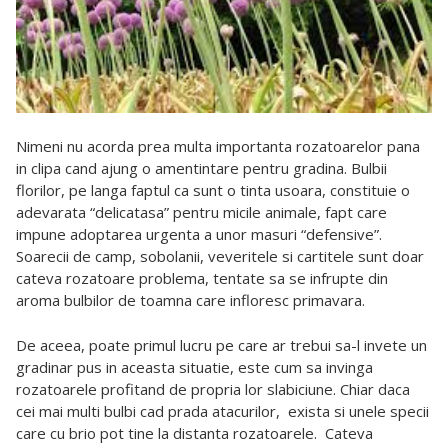
Nimeni nu acorda prea multa importanta rozatoarelor pana
in clipa cand ajung o amentintare pentru gradina. Bulbii
florilor, pe langa faptul ca sunt o tinta usoara, constituie o
adevarata “delicatasa” pentru micile animale, fapt care
impune adoptarea urgenta a unor masuri “defensive”.
Soarecii de camp, sobolanii, veveritele si cartitele sunt doar
cateva rozatoare problema, tentate sa se infrupte din
aroma bulbilor de toamna care infloresc primavara.
De aceea, poate primul lucru pe care ar trebui sa-l invete un
gradinar pus in aceasta situatie, este cum sa invinga
rozatoarele profitand de propria lor slabiciune. Chiar daca
cei mai multi bulbi cad prada atacurilor, exista si unele specii
care cu brio pot tine la distanta rozatoarele. Cateva