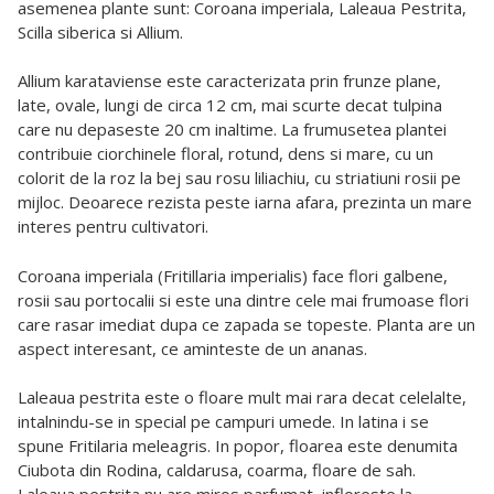
asemenea plante sunt: Coroana imperiala, Laleaua Pestrita,
Scilla siberica si Allium.
Allium karataviense este caracterizata prin frunze plane,
late, ovale, lungi de circa 12 cm, mai scurte decat tulpina
care nu depaseste 20 cm inaltime. La frumusetea plantei
contribuie ciorchinele floral, rotund, dens si mare, cu un
colorit de la roz la bej sau rosu liliachiu, cu striatiuni rosii pe
mijloc. Deoarece rezista peste iarna afara, prezinta un mare
interes pentru cultivatori.
Coroana imperiala (Fritillaria imperialis) face flori galbene,
rosii sau portocalii si este una dintre cele mai frumoase flori
care rasar imediat dupa ce zapada se topeste. Planta are un
aspect interesant, ce aminteste de un ananas.
Laleaua pestrita este o floare mult mai rara decat celelalte,
intalnindu-se in special pe campuri umede. In latina i se
spune Fritilaria meleagris. In popor, floarea este denumita
Ciubota din Rodina, caldarusa, coarma, floare de sah.