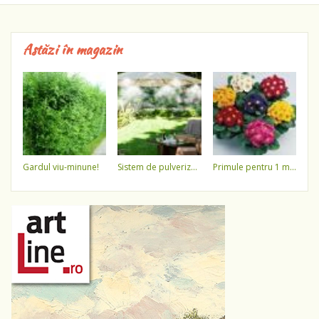
Astăzi în magazin
gardul viu-minune!
sistem de pulverizare a apei
primule pentru 1 martie 3,5 lei / ghiveci !!!!