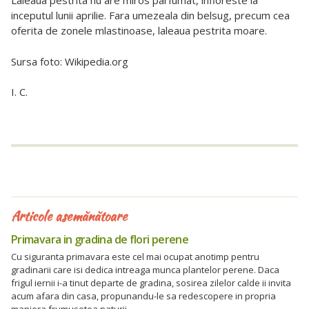
Laleaua pestrita nu are miros parfumat, infloreste la
inceputul lunii aprilie. Fara umezeala din belsug, precum cea
oferita de zonele mlastinoase, laleaua pestrita moare.
Sursa foto: Wikipedia.org
I. C.
Articole asemănătoare
Primavara in gradina de flori perene
Cu siguranta primavara este cel mai ocupat anotimp pentru
gradinarii care isi dedica intreaga munca plantelor perene. Daca
frigul iernii i-a tinut departe de gradina, sosirea zilelor calde ii invita
acum afara din casa, propunandu-le sa redescopere in propria
maniera frumusetea naturii.