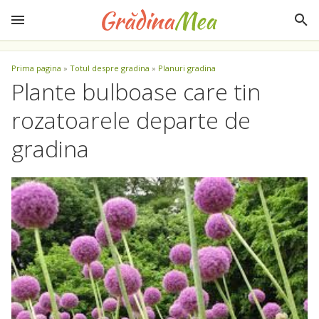
Prima pagina
»
Totul despre gradina
»
Planuri gradina
Plante bulboase care tin
rozatoarele departe de
gradina