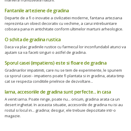
Fantanile arteziene de gradina
Departe de a fi o inovatie a civilizatiei moderne, fantana arteziana
reprezinta un obiect decorativ cu vechime, a carui intrebuintare
coboara pana in antichitate conform ultimelor marturii arheologice.
O schita de gradina rustica
Daca va plac gradinile rustice cu farmecul lor inconfundabil atunci va
ajutam sa va faceti singuri o astfel de gradina.
Sporul casei (impatiens) este si floare de gradina
Gradinarilor impatimiti, care nu se tem de experimente, le spunem
ca sporul casei - impatiens poate fi plantata si in gradina, atata timp
cat se respecta conditiile prielnice de dezvoltare...
Iarna, accesoriile de gradina sunt perfecte... in casa
A venit iarna. Poate ninge, poate nu... oricum, gradina arata ca un
desert inghetat. In aceasta situatie, accesoriile de gradina nu isi au
rostul si locul in... gradina; desigur, ele trebuie depozitate intr-o
magazie.