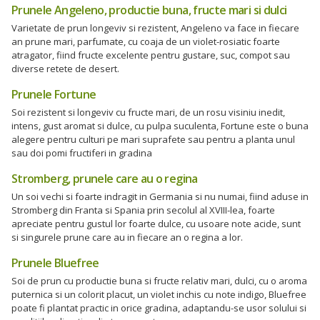
Prunele Angeleno, productie buna, fructe mari si dulci
Varietate de prun longeviv si rezistent, Angeleno va face in fiecare
an prune mari, parfumate, cu coaja de un violet-rosiatic foarte
atragator, fiind fructe excelente pentru gustare, suc, compot sau
diverse retete de desert.
Prunele Fortune
Soi rezistent si longeviv cu fructe mari, de un rosu visiniu inedit,
intens, gust aromat si dulce, cu pulpa suculenta, Fortune este o buna
alegere pentru culturi pe mari suprafete sau pentru a planta unul
sau doi pomi fructiferi in gradina
Stromberg, prunele care au o regina
Un soi vechi si foarte indragit in Germania si nu numai, fiind aduse in
Stromberg din Franta si Spania prin secolul al XVIII-lea, foarte
apreciate pentru gustul lor foarte dulce, cu usoare note acide, sunt
si singurele prune care au in fiecare an o regina a lor.
Prunele Bluefree
Soi de prun cu productie buna si fructe relativ mari, dulci, cu o aroma
puternica si un colorit placut, un violet inchis cu note indigo, Bluefree
poate fi plantat practic in orice gradina, adaptandu-se usor solului si