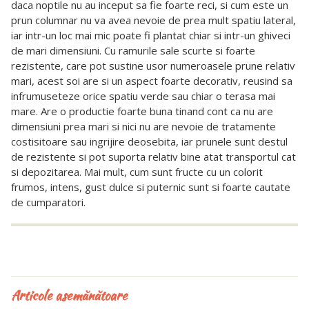
daca noptile nu au inceput sa fie foarte reci, si cum este un
prun columnar nu va avea nevoie de prea mult spatiu lateral,
iar intr-un loc mai mic poate fi plantat chiar si intr-un ghiveci
de mari dimensiuni. Cu ramurile sale scurte si foarte
rezistente, care pot sustine usor numeroasele prune relativ
mari, acest soi are si un aspect foarte decorativ, reusind sa
infrumuseteze orice spatiu verde sau chiar o terasa mai
mare. Are o productie foarte buna tinand cont ca nu are
dimensiuni prea mari si nici nu are nevoie de tratamente
costisitoare sau ingrijire deosebita, iar prunele sunt destul
de rezistente si pot suporta relativ bine atat transportul cat
si depozitarea. Mai mult, cum sunt fructe cu un colorit
frumos, intens, gust dulce si puternic sunt si foarte cautate
de cumparatori.
Articole asemănătoare