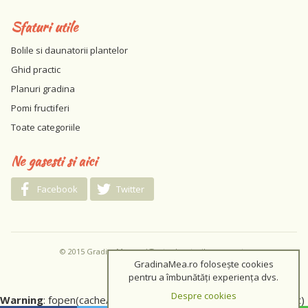
Sfaturi utile
Bolile si daunatorii plantelor
Ghid practic
Planuri gradina
Pomi fructiferi
Toate categoriile
Ne gasesti si aici
Facebook
Twitter
© 2015 GradinaMea.ro / Toate drepturile rezervate
GradinaMea.ro folosește cookies
pentru a îmbunătăți experiența dvs.
Despre cookies
Warning
: fopen(cache/a439bbc09d25816e8e11bbd143afd82c)