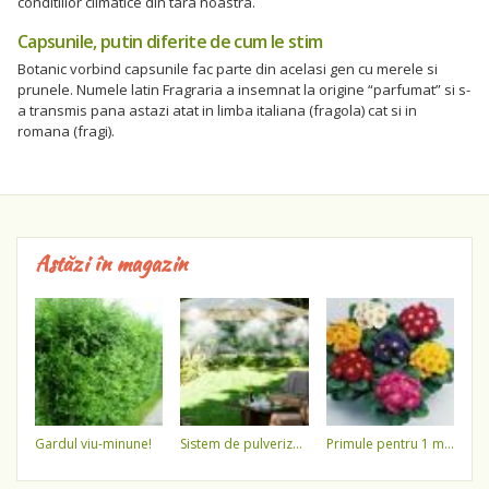
conditiilor climatice din tara noastra.
Capsunile, putin diferite de cum le stim
Botanic vorbind capsunile fac parte din acelasi gen cu merele si
prunele. Numele latin Fragraria a insemnat la origine “parfumat” si s-
a transmis pana astazi atat in limba italiana (fragola) cat si in
romana (fragi).
Astăzi în magazin
gardul viu-minune!
sistem de pulverizare a apei
primule pentru 1 martie 3,5 lei / ghiveci !!!!