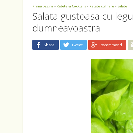
Prima pagina
»
Retete & Cocktails
»
Retete culinare
»
Salate
Salata gustoasa cu legu
dumneavoastra
Share
Tweet
Recommend