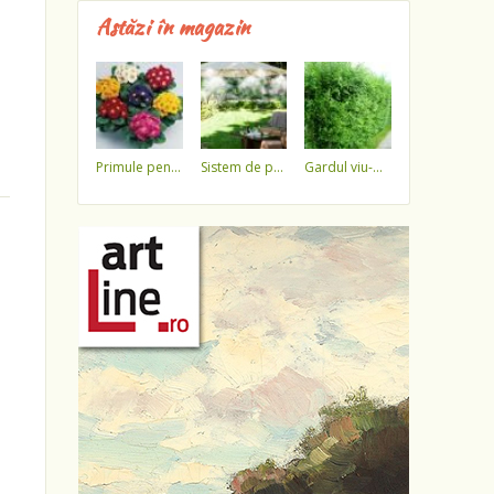
Astăzi în magazin
primule pentru 1 martie 3,5 lei / ghiveci !!!!
sistem de pulverizare a apei
gardul viu-minune!