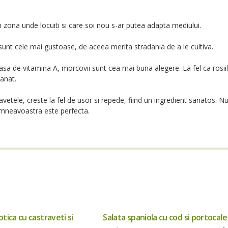
 zona unde locuiti si care soi nou s-ar putea adapta mediului.
sunt cele mai gustoase, de aceea merita stradania de a le cultiva.
asa de vitamina A, morcovii sunt cea mai buna alegere. La fel ca rosii
fanat.
avetele, creste la fel de usor si repede, fiind un ingredient sanatos. N
dumneavoastra este perfecta.
otica cu castraveti si
Salata spaniola cu cod si portocale