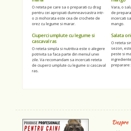
O reteta pe care sa o preparati cu drag
Vara, o sa
pentru cei apropiati dumneavoastra intr-
de prepara
o zi mohorata este cea de crochete de
incercati sa
orez cu legume si marar.
mango.
Ciuperci umplute cu legume si
Salata or
cascaval ras
O reteta si
sezon, este
O reteta simpla si nutritiva este o alegere
peste si ma
potrivita sa faca parte din meniul unei
ingredient
zile. Va recomandam sa incercati reteta
preparare:
de ciuperci umplute cu legume si cascaval
ras.
Despre