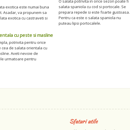
O salata potrivita in orice sezon poate fi
salata spaniola cu cod si portocale. Se
lata exotica este numai buna
prepara repede si este foarte gustoasa.
t. Asadar, va propunem sa
Pentru ca este o salata spaniola nu
lata exotica cu castraveti si
puteau lipsi portocalele.
ientala cu peste si masline
mpla, potrivita pentru orice
 cea de salata orientala cu
sline. Aveti nevoie de
ele urmatoare pentru
Sfaturi utile