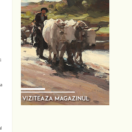
i
ta
l