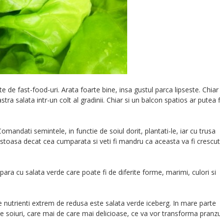
de fast-food-uri. Arata foarte bine, insa gustul parca lipseste. Chiar
ra salata intr-un colt al gradinii. Chiar si un balcon spatios ar putea f
mandati semintele, in functie de soiul dorit, plantati-le, iar cu trusa
ustoasa decat cea cumparata si veti fi mandru ca aceasta va fi crescu
a cu salata verde care poate fi de diferite forme, marimi, culori si
nutrienti extrem de redusa este salata verde iceberg. In mare parte
e soiuri, care mai de care mai delicioase, ce va vor transforma pranzu