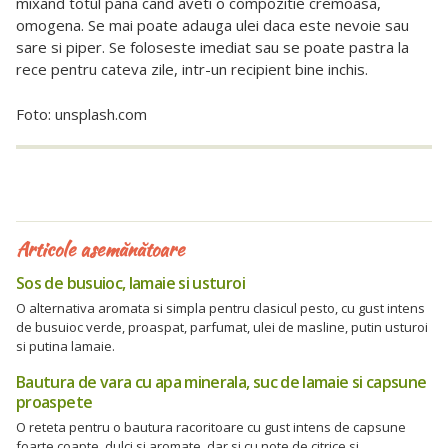
mixand totul pana cand aveti o compozitie cremoasa,
omogena. Se mai poate adauga ulei daca este nevoie sau
sare si piper. Se foloseste imediat sau se poate pastra la
rece pentru cateva zile, intr-un recipient bine inchis.
Foto: unsplash.com
Articole asemănătoare
Sos de busuioc, lamaie si usturoi
O alternativa aromata si simpla pentru clasicul pesto, cu gust intens
de busuioc verde, proaspat, parfumat, ulei de masline, putin usturoi
si putina lamaie.
Bautura de vara cu apa minerala, suc de lamaie si capsune
proaspete
O reteta pentru o bautura racoritoare cu gust intens de capsune
foarte coapte, dulci si aromate, dar si cu note de citrice si