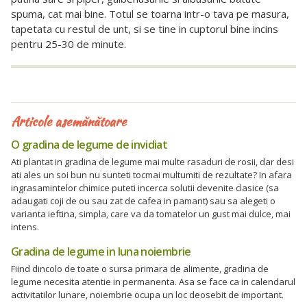
spuma, cat mai bine. Totul se toarna intr-o tava pe masura,
tapetata cu restul de unt, si se tine in cuptorul bine incins
pentru 25-30 de minute.
Articole asemănătoare
O gradina de legume de invidiat
Ati plantat in gradina de legume mai multe rasaduri de rosii, dar desi
ati ales un soi bun nu sunteti tocmai multumiti de rezultate? In afara
ingrasamintelor chimice puteti incerca solutii devenite clasice (sa
adaugati coji de ou sau zat de cafea in pamant) sau sa alegeti o
varianta ieftina, simpla, care va da tomatelor un gust mai dulce, mai
intens.
Gradina de legume in luna noiembrie
Fiind dincolo de toate o sursa primara de alimente, gradina de
legume necesita atentie in permanenta. Asa se face ca in calendarul
activitatilor lunare, noiembrie ocupa un loc deosebit de important.