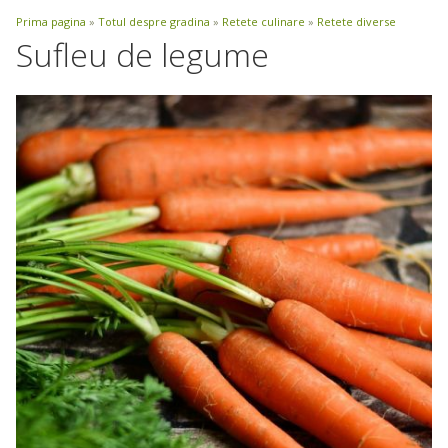
Prima pagina
»
Totul despre gradina
»
Retete culinare
»
Retete diverse
Sufleu de legume