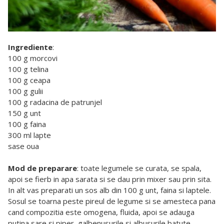
Ingrediente
:
100 g morcovi
100 g telina
100 g ceapa
100 g gulii
100 g radacina de patrunjel
150 g unt
100 g faina
300 ml lapte
sase oua
Mod de preparare
: toate legumele se curata, se spala,
apoi se fierb in apa sarata si se dau prin mixer sau prin sita.
In alt vas preparati un sos alb din 100 g unt, faina si laptele.
Sosul se toarna peste pireul de legume si se amesteca pana
cand compozitia este omogena, fluida, apoi se adauga
putina sare si piper, galbenusurile si albusurile batute