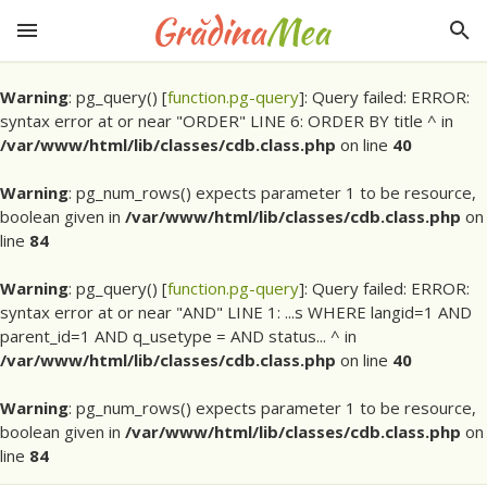
Warning
: pg_query() [
function.pg-query
]: Query failed: ERROR:
syntax error at or near "ORDER" LINE 6: ORDER BY title ^ in
/var/www/html/lib/classes/cdb.class.php
on line
40
Warning
: pg_num_rows() expects parameter 1 to be resource,
boolean given in
/var/www/html/lib/classes/cdb.class.php
on
line
84
Warning
: pg_query() [
function.pg-query
]: Query failed: ERROR:
syntax error at or near "AND" LINE 1: ...s WHERE langid=1 AND
parent_id=1 AND q_usetype = AND status... ^ in
/var/www/html/lib/classes/cdb.class.php
on line
40
Warning
: pg_num_rows() expects parameter 1 to be resource,
boolean given in
/var/www/html/lib/classes/cdb.class.php
on
line
84