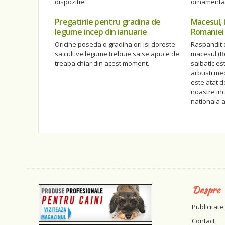
dispozitie.
ornamental
Pregatirile pentru gradina de
Macesul, 
legume incep din ianuarie
Romaniei
Oricine poseda o gradina ori isi doreste
Raspandit d
sa cultive legume trebuie sa se apuce de
macesul (R
treaba chiar din acest moment.
salbatic es
arbusti medi
este atat de
noastre inc
nationala 
Despre
Publicitate
Contact