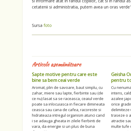
si informare atat in randul copiilor, cat si in randul 
cetatenii si administratia, putem avea un oras verde"
Sursa
foto
Articole asemănătoare
Sapte motive pentru care este
Geisha Or
bine sa bem ceai verde
pentru to
Aromat, plin de savoare, baut simplu, cu
Cu nenumara
zahar, miere sau lapte, fierbinte sau (de
intens, cal
ce nu) lasat sa se raceasca, ceaiul verde
azalee jap
poate sa inlocuiasca in fiecare dimineata
orice gradi
ceasca sau cana de cafea, racoreste si
delimiteze
hidrateaza intregul organism atunci cand
traseze o a
i se adauga gheata in zilele fierbinti de
atractie s
vara, da energie si un plus de buna
multe tufe 