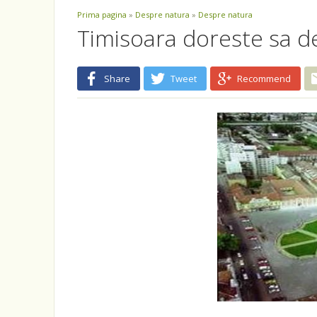
Prima pagina
»
Despre natura
»
Despre natura
Timisoara doreste sa d
Share
Tweet
Recommend