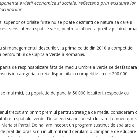
ponenta a vietii economice si sociale, reflectand prin existenta lor
locuitorilor.
esi superior celorlalte fiinte nu se poate dezminti de natura sa care ii
est sens intervin spatiile verzi, pentru a influenta pozitiv psihicul uma
 si managementul deseurilor, la prima editie din 2010 a competitiei
la pentru titlul de Capitala Verde a Romaniei.
mpania de respinsabilizare fata de mediu Umbrela Verde se desfasoara
nscris in categoria a treia disponibila in competitie cu cei 200.000
e mai mici, cu populatie de pana la 50.000 locuitori, respectiv cu
 anul trecut am primit premiul pentru Strategia de mediu consideram 
tatire a spatiului verde. De aceea si anul acesta lucram la amenajare
gina Maria si Parcul Doina, am inceput un program sustinut de spalare a
r de praf din oras si nu in ultimul rand derulam o campanie de educare