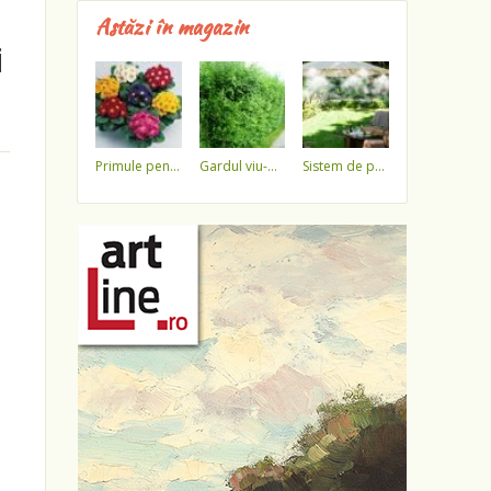
Astăzi în magazin
i
primule pentru 1 martie 3,5 lei / ghiveci !!!!
gardul viu-minune!
sistem de pulverizare a apei