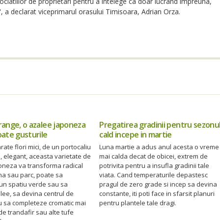
asociatiilor de proprietari pentru a intelege ca doar lucrand impreuna,
, a declarat viceprimarul orasului Timisoara, Adrian Orza.
ange, o azalee japoneza
Pregatirea gradinii pentru sezonu
ate gusturile
cald incepe in martie
te flori mici, de un portocaliu
Luna martie a adus anul acesta o vreme
d, elegant, aceasta varietate de
mai calda decat de obicei, extrem de
oneza va transforma radical
potrivita pentru a insufla gradinii tale
na sau parc, poate sa
viata. Cand temperaturile depastesc
 un spatiu verde sau sa
pragul de zero grade si incep sa devina
lee, sa devina centrul de
constante, iti poti face in sfarsit planuri
au sa completeze cromatic mai
pentru plantele tale dragi.
de trandafir sau alte tufe