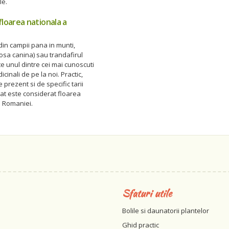
e.
floarea nationala a
in campii pana in munti,
osa canina) sau trandafirul
te unul dintre cei mai cunoscuti
cinali de pe la noi. Practic,
 prezent si de specific tarii
at este considerat floarea
a Romaniei.
Sfaturi utile
Bolile si daunatorii plantelor
Ghid practic