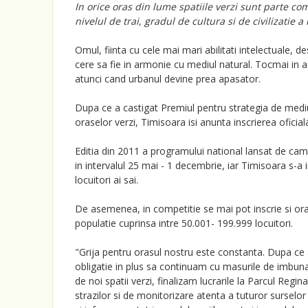
In orice oras din lume spatiile verzi sunt parte com
nivelul de trai, gradul de cultura si de civilizatie a 
Omul, fiinta cu cele mai mari abilitati intelectuale, d
cere sa fie in armonie cu mediul natural. Tocmai in ac
atunci cand urbanul devine prea apasator.
Dupa ce a castigat Premiul pentru strategia de mediu
oraselor verzi, Timisoara isi anunta inscrierea oficia
Editia din 2011 a programului national lansat de ca
in intervalul 25 mai - 1 decembrie, iar Timisoara s-a i
locuitori ai sai.
De asemenea, in competitie se mai pot inscrie si oras
populatie cuprinsa intre 50.001- 199.999 locuitori.
"Grija pentru orasul nostru este constanta. Dupa ce
obligatie in plus sa continuam cu masurile de imbuna
de noi spatii verzi, finalizam lucrarile la Parcul Re
strazilor si de monitorizare atenta a tuturor surselo