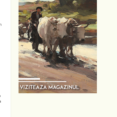
n
o
a