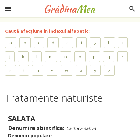
Caută afecțiune în indexul alfabetic:
a
b
c
d
e
f
g
h
i
j
k
l
m
n
o
p
q
r
s
t
u
v
w
x
y
z
Tratamente naturiste
SALATA
Denumire stiintifica:
Lactuca sativa
Denumiri populare: