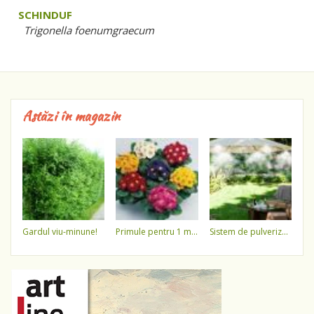
SCHINDUF
Trigonella foenumgraecum
Astăzi în magazin
gardul viu-minune!
primule pentru 1 martie 3,5 lei / ghiveci !!!!
sistem de pulverizare a apei