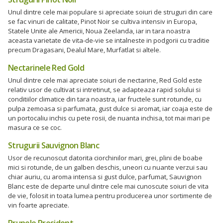
Unul dintre cele mai populare si apreciate soiuri de struguri din care
se fac vinuri de calitate, Pinot Noir se cultiva intensiv in Europa,
Statele Unite ale Americii, Noua Zeelanda, iar in tara noastra
aceasta varietate de vita-de-vie se intalneste in podgorii cu traditie
precum Dragasani, Dealul Mare, Murfatlat si altele.
Nectarinele Red Gold
Unul dintre cele mai apreciate soiuri de nectarine, Red Gold este
relativ usor de cultivat si intretinut, se adapteaza rapid solului si
conditiilor climatice din tara noastra, iar fructele sunt rotunde, cu
pulpa zemoasa si parfumata, gust dulce si aromat, iar coaja este de
un portocaliu inchis cu pete rosii, de nuanta inchisa, tot mai mari pe
masura ce se coc.
Strugurii Sauvignon Blanc
Usor de recunoscut datorita ciorchinilor mari, grei, plini de boabe
mici si rotunde, de un galben deschis, uneori cu nuante verzui sau
chiar auriu, cu aroma intensa si gust dulce, parfumat, Sauvignon
Blanc este de departe unul dintre cele mai cunoscute soiuri de vita
de vie, folosit in toata lumea pentru producerea unor sortimente de
vin foarte apreciate.
Prunele President