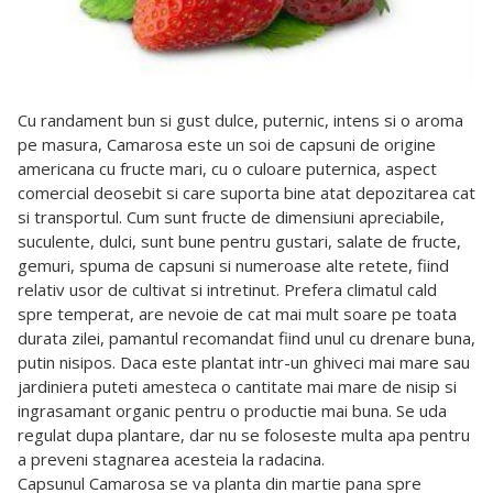
Cu randament bun si gust dulce, puternic, intens si o aroma
pe masura, Camarosa este un soi de capsuni de origine
americana cu fructe mari, cu o culoare puternica, aspect
comercial deosebit si care suporta bine atat depozitarea cat
si transportul. Cum sunt fructe de dimensiuni apreciabile,
suculente, dulci, sunt bune pentru gustari, salate de fructe,
gemuri, spuma de capsuni si numeroase alte retete, fiind
relativ usor de cultivat si intretinut. Prefera climatul cald
spre temperat, are nevoie de cat mai mult soare pe toata
durata zilei, pamantul recomandat fiind unul cu drenare buna,
putin nisipos. Daca este plantat intr-un ghiveci mai mare sau
jardiniera puteti amesteca o cantitate mai mare de nisip si
ingrasamant organic pentru o productie mai buna. Se uda
regulat dupa plantare, dar nu se foloseste multa apa pentru
a preveni stagnarea acesteia la radacina.
Capsunul Camarosa se va planta din martie pana spre