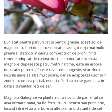
Bun atat pentru parcuri cat si pentru gradini, acest soi de
magnolie cu flori de un roz delicat a castigat deja mai multe
premii si distinctii in cadrul competitiilor de profil, fiind
repede adoptat de cunoscatori. La maturitate aceasta
magnolie depaseste patru metri inaltime, este un arbore
decorativ puternic, foarte rezistent, longeviv, si prefera
locurile unde sa aiba mult soare, dar se adapteaza usor si in
zonele cu umbra partial, esential fiind sa nu se gaseasca in
bataia curentilor reci de aer.
Magnolia Galaxy se va planta intr-un loc unde pamantul sa
aiba drenare buna, sa fie fertil, cu PH neutru sau putin acid,
lasand intre viitorul arbore si alte plante o distanta de cel