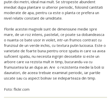
putin doi metri, ideal mai mult. Se stropeste abundent
imediat dupa plantare si ulterior periodic, folosind cantitati
moderate de apa, pentru ca este o planta ce prefera un
nivel relativ constant de umiditate.
Florile acestei magnolii sunt de dimensiune medie spre
mare, de un roz intens, pastelat, ce poate sa dobandeasca
o nuanta ce bate usor in violet, intr-un frumos contrast cu
frunzisul de un verde inchis, cu textura putin lucioasa. Este o
varietate de foarte buna pentru orice spatiu in care va avea
suficient spatiu, nu necesita ingrijiri deosebite si este un
arbore care va rezista mult in timp, bucurandu-va cu
frumusetea lui an dupa an. Are o rezistenta medie la boli si
daunatori, de aceea trebuie examinat periodic, iar partile
uscate sau cu aspect bolnav se indeparteaza din timp.
Foto: flickr.com