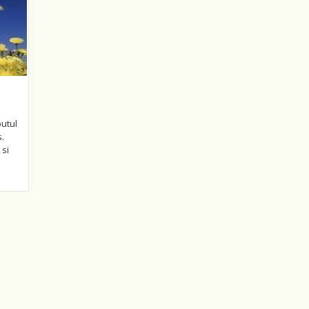
utul
.
 si