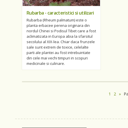
Rubarba - caracteristici si utilizari
Rubarba (Rheum palmatum) este o
planta erbacee perena originara din
nordul Chinei si Podisul Tibet care a fost
aclimatizata in Europa abia la sfarsitul
secolului al XIX-lea. Chiar daca frunzele
sale sunt extrem de toxice, celelalte
parti ale plantei au fost intrebuintate
din cele mai vechi timpuri in scopuri
medicinale si culinare.
1
2
»
P