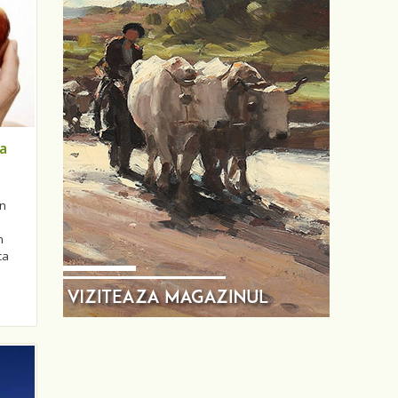
ta
in
n
ca