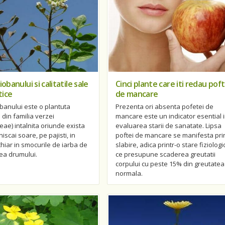
iobanului si calitatile sale
Cinci plante care iti redau pof
tice
de mancare
obanului este o plantuta
Prezenta ori absenta pofetei de
din familia verzei
mancare este un indicator esential 
eae) intalnita oriunde exista
evaluarea starii de sanatate. Lipsa
niscai soare, pe pajisti, in
poftei de mancare se manifesta pri
 chiar in smocurile de iarba de
slabire, adica printr-o stare fiziologi
ea drumului.
ce presupune scaderea greutatii
corpului cu peste 15% din greutatea
normala.