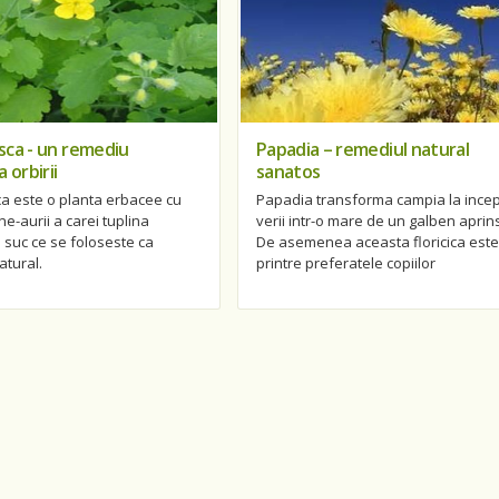
ca - un remediu
Papadia – remediul natural
 orbirii
sanatos
a este o planta erbacee cu
Papadia transforma campia la incep
ne-aurii a carei tuplina
verii intr-o mare de un galben aprins
 suc ce se foloseste ca
De asemenea aceasta floricica este
atural.
printre preferatele copiilor