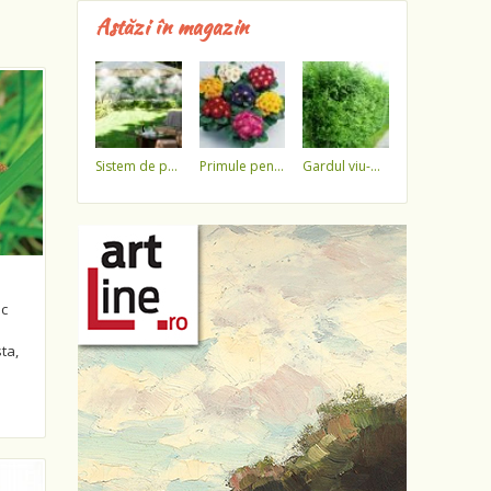
Astăzi în magazin
sistem de pulverizare a apei
primule pentru 1 martie 3,5 lei / ghiveci !!!!
gardul viu-minune!
ic
ta,