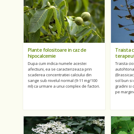
Plante folositoare in caz de
Traista c
hipocalcemie
terapeu
Dupa cum indica numele acestei
Traista ci
afectiuni, ea se caracterizeaza prin
autohtona 
scaderea concentratiei calciului din
(Brassicac
sange sub nivelul normal (9-11 mg/100
sol bun si 
ml) ca urmare a unui complex de factori.
gradini si
pe margin