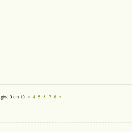
agina
3
din 10
«
4
5
6
7
8
»