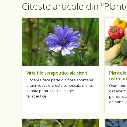
Citeste articole din "Plan
Virtutile terapeutice ale cicorii
Plantele
osteopo
Cicoarea face parte din flora spontana
a tarii noastre si este cunoscuta mai cu
Osteoporo
seama pentru calitatile sale
oaselor fr
terapeutice.
pierdere 
de pana l