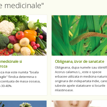
te medicinale"
 medicinale si
Obligeana, izvor de sanatate
roza
Obligeana, dupa numele sau stiintif
Acorus calamus L., este o specie
za mai este numita "boala
erbacee utilizata in medicina naturis
agile" fiindca determina o
originara din indepartata Indie, care
accentuata de masa osoasa,
iubeste apele statatoare si locurile
a 30-40%.
mlastinoase.