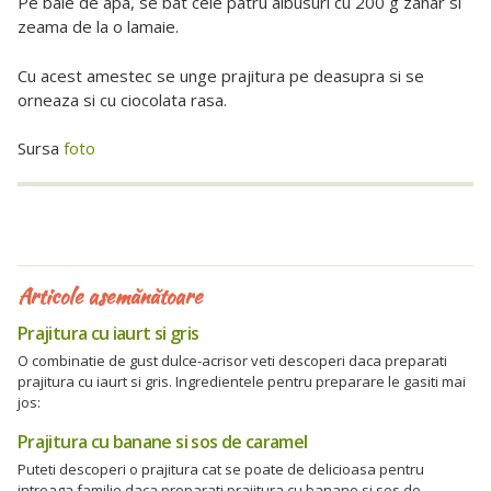
Pe baie de apa, se bat cele patru albusuri cu 200 g zahar si
zeama de la o lamaie.
Cu acest amestec se unge prajitura pe deasupra si se
orneaza si cu ciocolata rasa.
Sursa
foto
Articole asemănătoare
Prajitura cu iaurt si gris
O combinatie de gust dulce-acrisor veti descoperi daca preparati
prajitura cu iaurt si gris. Ingredientele pentru preparare le gasiti mai
jos:
Prajitura cu banane si sos de caramel
Puteti descoperi o prajitura cat se poate de delicioasa pentru
intreaga familie daca preparati prajitura cu banane si sos de