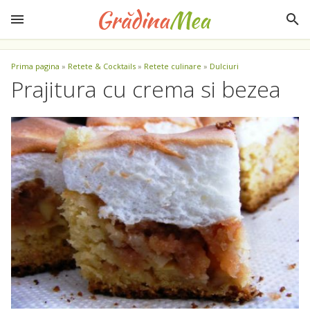
Prima pagina
»
Retete & Cocktails
»
Retete culinare
»
Dulciuri
Prajitura cu crema si bezea