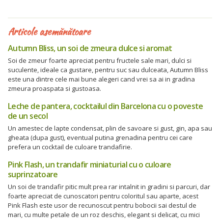
Articole asemănătoare
Autumn Bliss, un soi de zmeura dulce si aromat
Soi de zmeur foarte apreciat pentru fructele sale mari, dulci si
suculente, ideale ca gustare, pentru suc sau dulceata, Autumn Bliss
este una dintre cele mai bune alegeri cand vrei sa ai in gradina
zmeura proaspata si gustoasa.
Leche de pantera, cocktailul din Barcelona cu o poveste
de un secol
Un amestec de lapte condensat, plin de savoare si gust, gin, apa sau
gheata (dupa gust), eventual putina grenadina pentru cei care
prefera un cocktail de culoare trandafirie.
Pink Flash, un trandafir miniaturial cu o culoare
suprinzatoare
Un soi de trandafir pitic mult prea rar intalnit in gradini si parcuri, dar
foarte apreciat de cunoscatori pentru coloritul sau aparte, acest
Pink Flash este usor de recunoscut pentru bobocii sai destul de
mari, cu multe petale de un roz deschis, elegant si delicat, cu mici