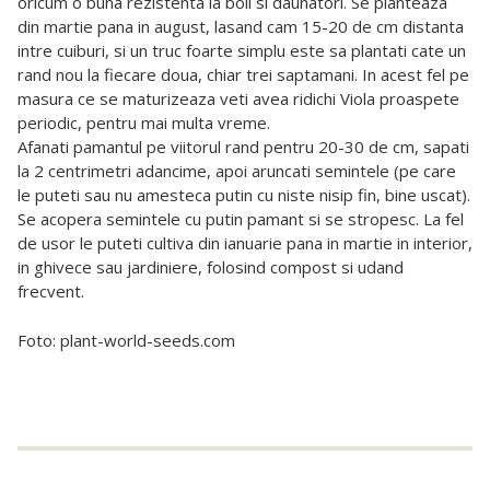
oricum o buna rezistenta la boli si daunatori. Se planteaza
din martie pana in august, lasand cam 15-20 de cm distanta
intre cuiburi, si un truc foarte simplu este sa plantati cate un
rand nou la fiecare doua, chiar trei saptamani. In acest fel pe
masura ce se maturizeaza veti avea ridichi Viola proaspete
periodic, pentru mai multa vreme.
Afanati pamantul pe viitorul rand pentru 20-30 de cm, sapati
la 2 centrimetri adancime, apoi aruncati semintele (pe care
le puteti sau nu amesteca putin cu niste nisip fin, bine uscat).
Se acopera semintele cu putin pamant si se stropesc. La fel
de usor le puteti cultiva din ianuarie pana in martie in interior,
in ghivece sau jardiniere, folosind compost si udand
frecvent.
Foto: plant-world-seeds.com