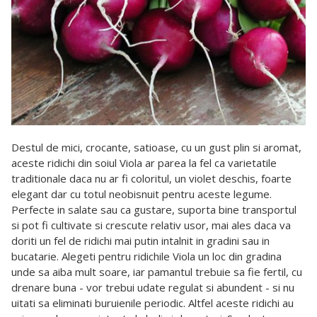
Destul de mici, crocante, satioase, cu un gust plin si aromat,
aceste ridichi din soiul Viola ar parea la fel ca varietatile
traditionale daca nu ar fi coloritul, un violet deschis, foarte
elegant dar cu totul neobisnuit pentru aceste legume.
Perfecte in salate sau ca gustare, suporta bine transportul
si pot fi cultivate si crescute relativ usor, mai ales daca va
doriti un fel de ridichi mai putin intalnit in gradini sau in
bucatarie. Alegeti pentru ridichile Viola un loc din gradina
unde sa aiba mult soare, iar pamantul trebuie sa fie fertil, cu
drenare buna - vor trebui udate regulat si abundent - si nu
uitati sa eliminati buruienile periodic. Altfel aceste ridichi au