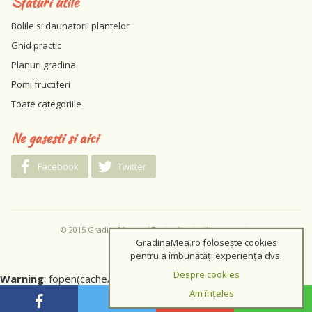
Sfaturi utile
Bolile si daunatorii plantelor
Ghid practic
Planuri gradina
Pomi fructiferi
Toate categoriile
Ne gasesti si aici
Facebook
Twitter
© 2015 GradinaMea.ro / Toate drepturile rezervate
GradinaMea.ro folosește cookies
pentru a îmbunătăți experiența dvs.
Despre cookies
Warning
: fopen(cache/f07b78a3ca8d350ce2bf850bc525da04)
Am înțeles
[
function.fopen
]: failed to open stream: No such file or directory
in
/var/www/html/lib/classes/loadcache.lib.php
on line
139