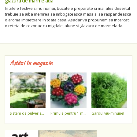
glazura de marmelada
In zilele festive si nu numai, bucatele preparate si mai ales desertul
trebuie sa aiba menirea sa imbogateasca masa si sa raspandeasca
o aroma imbietoare in toata casa. Asadar va propunem sa incercati
o reteta de cozonac cu migdale, alune si glazura de marmelada.
Astăzi în magazin
sistem de pulverizare a apei
primule pentru 1 martie 3,5 lei / ghiveci !!!!
gardul viu-minune!